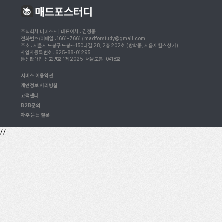
주식회사 비베스트 | 대표이사 : 김정동
전화번호/이메일 : 1661-7661 / madforstudy@gmail.com
주소 : 서울시 도봉구 도봉로150다길 28, 2층 202호 (방학동, 지음재힐스 상가)
사업자등록번호 : 625-88-01295
통신판매업 신고번호 : 제2025-서울도봉-0418호
서비스 이용약관
개인정보 처리방침
고객센터
B2B문의
자주 묻는 질문
//