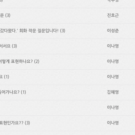
3)
박주영
질문
(3)
진효근
갔다왔다.' 회화 작문 질문입니다!
(3)
이성준
안서서요
(3)
이나영
 어떻게 표현하나요?
(2)
이나영
요
(1)
이나영
들어가나요?
(1)
김혜영
이나영
 표현인가요??
(3)
이나영