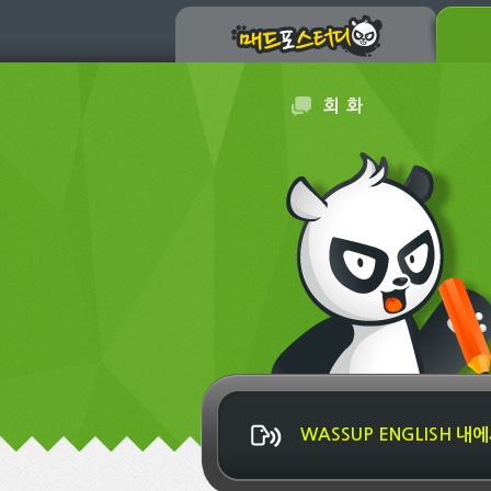
회 화
WASSUP ENGLISH 