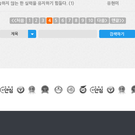
하지 않는 한 실력을 유지하기 힘들다.
(1)
유현미
<<처음
1
2
3
4
5
6
7
8
9
10
다음>
맨끝>>
제목