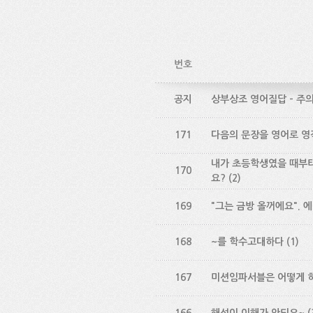
번호
공지
상부상조 영어질답 - 주
171
다음의 문장을 영어로 
내가 초등학생였을 때부
170
요?
(2)
169
"그는 금방 올꺼에요". 
168
~를 학수고대하다
(1)
167
미션임파서블은 어떻게 