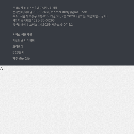
주식회사 비베스트 | 대표이사 : 김정동
전화번호/이메일 : 1661-7661 / madforstudy@gmail.com
주소 : 서울시 도봉구 도봉로150다길 28, 2층 202호 (방학동, 지음재힐스 상가)
사업자등록번호 : 625-88-01295
통신판매업 신고번호 : 제2025-서울도봉-0418호
서비스 이용약관
개인정보 처리방침
고객센터
B2B문의
자주 묻는 질문
//