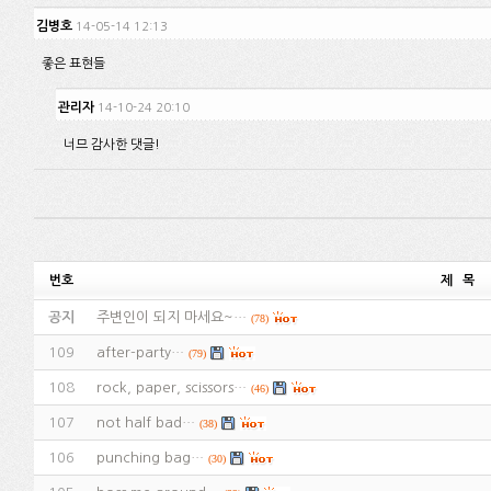
김병호
14-05-14 12:13
좋은 표현들
관리자
14-10-24 20:10
너므 감사한 댓글!
번호
제 목
공지
주변인이 되지 마세요~…
(78)
109
after-party…
(79)
108
rock, paper, scissors…
(46)
107
not half bad…
(38)
106
punching bag…
(30)