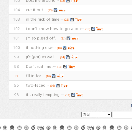
105
boss me around…
(32)
104
cut it out…
(29)
103
in the nick of time…
(22)
102
I don’t know how to go abou…
(18)
101
I’m so pissed off.…
(21)
100
if nothing else…
(18)
99
It’s (just) as well.…
(14)
98
Don’t rush me!…
(18)
fill in for…
97
(16)
96
two-faced…
(16)
95
It's really tempting.…
(14)