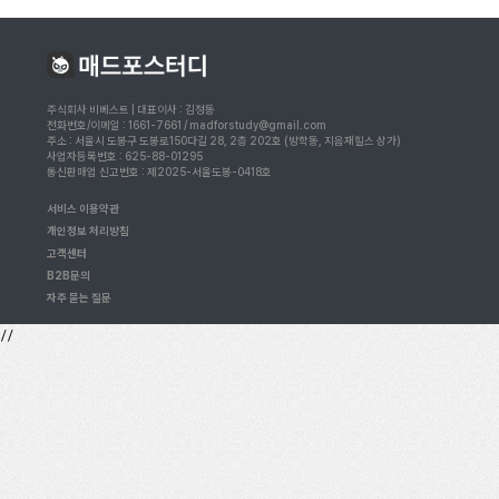
주식회사 비베스트 | 대표이사 : 김정동
전화번호/이메일 : 1661-7661 / madforstudy@gmail.com
주소 : 서울시 도봉구 도봉로150다길 28, 2층 202호 (방학동, 지음재힐스 상가)
사업자등록번호 : 625-88-01295
통신판매업 신고번호 : 제2025-서울도봉-0418호
서비스 이용약관
개인정보 처리방침
고객센터
B2B문의
자주 묻는 질문
//