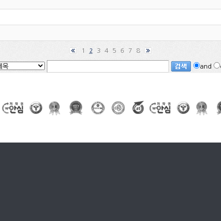
1
3
4
5
6
7
8
2
and