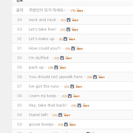
번호
공지
주변인이 되지 마세요~…
(78)
94
neck and neck…
(11)
93
Let's take five!…
(12)
92
Let's make up…
(8)
91
How could you?!…
(10)
90
I'm stuffed.…
(12)
89
pack up…
(18)
88
You should not jaywalk here…
(16)
87
I’ve got the runs.…
(22)
86
I earn my keep.…
(12)
85
Hey, take that back!…
(16)
84
Stand tall!…
(12)
83
goose bumps…
(14)