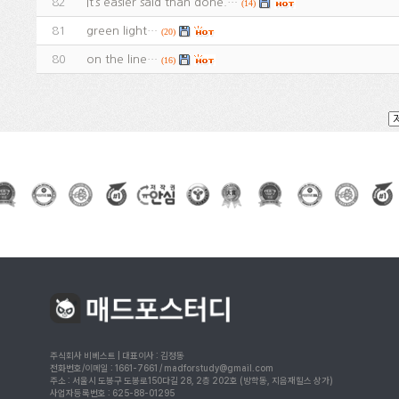
82
It’s easier said than done.…
(14)
81
green light…
(20)
80
on the line…
(16)
주식회사 비베스트 | 대표이사 : 김정동
전화번호/이메일 : 1661-7661 / madforstudy@gmail.com
주소 : 서울시 도봉구 도봉로150다길 28, 2층 202호 (방학동, 지음재힐스 상가)
사업자등록번호 : 625-88-01295