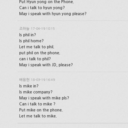
Put Hyun yong on the Phone.
Can i talk to hyun yong?
May i speak with hyun yong please?
조하늘
17-04-19 10:15
Is phil in?
Is phil home?
Let me talk to phil.
put phil on the phone.
can i talk to phil?
May i speak with JD, please?
배용현
18-03-19 16:49
Is mike in?
Is mike company?
May i speak with mike pls?
Can i talk to mike ?
Put mike on the phone.
Let me talk to mike.