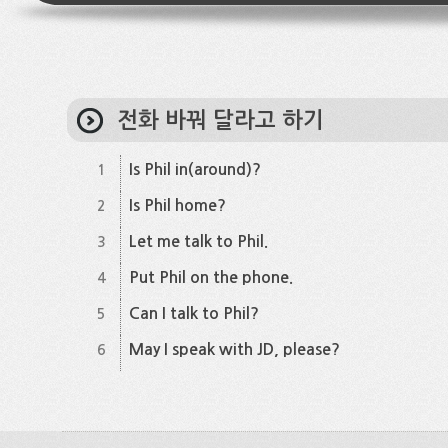
전화 바꿔 달라고 하기
Is Phil in(around)?
1
Is Phil home?
2
Let me talk to Phil.
3
Put Phil on the phone.
4
Can I talk to Phil?
5
May I speak with JD, please?
6