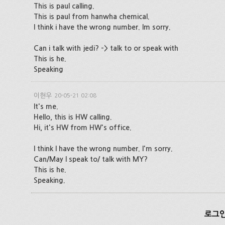
This is paul calling.
This is paul from hanwha chemical.
I think i have the wrong number. Im sorry.
Can i talk with jedi? -> talk to or speak with
This is he.
Speaking
이현우
20-05-21 02:08
It's me.
Hello, this is HW calling.
Hi, it's HW from HW's office.
I think I have the wrong number. I'm sorry.
Can/May I speak to/ talk with MY?
This is he.
Speaking.
로그인