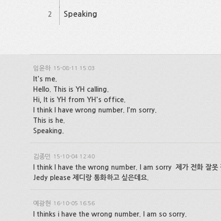
Speaking
2
임윤하
15-08-11 15:03
It's me.
Hello. This is YH calling.
Hi, It is YH from YH's office.
I think I have wrong number. I'm sorry.
This is he.
Speaking.
김종민
15-10-04 12:40
I think I have the wrong number. I am sorry 제가
Jedy please 제디랑 통화하고 싶은데요.
예광현
16-10-05 16:56
I thinks i have the wrong number. I am so sorry.