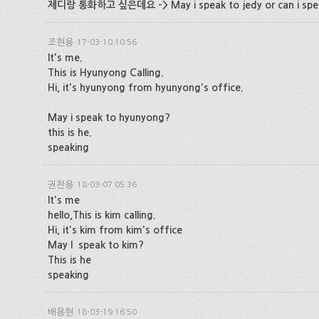
제디랑 통화하고 싶은데요 -> May i speak to jedy or can i spea
조현용
17-03-10 10:56
It's me.
This is Hyunyong Calling.
Hi, it's hyunyong from hyunyong's office.
May i speak to hyunyong?
this is he.
speaking
권찬용
18-03-07 05:36
It's me
hello,This is kim calling.
Hi, it's kim from kim's office
May I speak to kim?
This is he
speaking
배용현
18-03-19 16:50