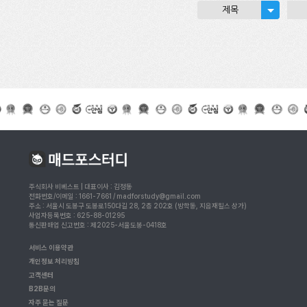
제목
주식회사 비베스트 | 대표이사 : 김정동
전화번호/이메일 : 1661-7661 / madforstudy@gmail.com
주소 : 서울시 도봉구 도봉로150다길 28, 2층 202호 (방학동, 지음재힐스 상가)
사업자등록번호 : 625-88-01295
통신판매업 신고번호 : 제2025-서울도봉-0418호
서비스 이용약관
개인정보 처리방침
고객센터
B2B문의
자주 묻는 질문