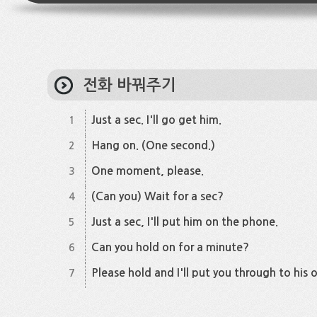
전화 바꿔주기
Just a sec. I'll go get him.
1
Hang on. (One second.)
2
One moment, please.
3
(Can you) Wait for a sec?
4
Just a sec, I'll put him on the phone.
5
Can you hold on for a minute?
6
Please hold and I'll put you through to his o
7