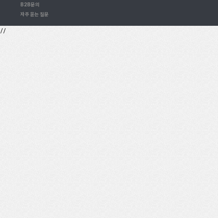
B2B문의
자주 묻는 질문
//