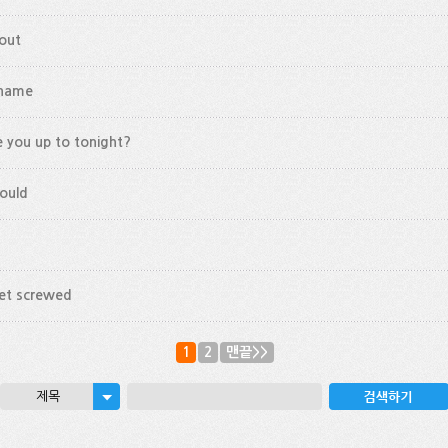
out
 name
 you up to tonight?
could
get screwed
1
2
맨끝>>
제목