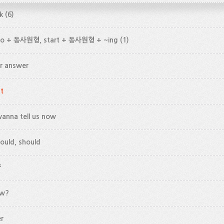
k
(6)
 to + 동사원형, start + 동사원형 + ~ing
(1)
er answer
nt
anna tell us now
ould, should
f
ow?
er