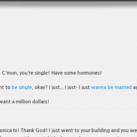
! C'mon, you're single! Have some hormones!
nt to
be single
, okay? I just... I just- I just
wanna be married
a
want a million dollars!
ica hi! Thank God! I just went to your building and you wer