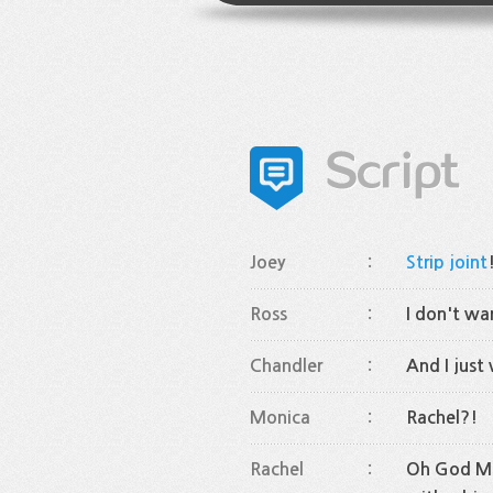
Joey
:
Strip joint
Ross
:
I don't wa
Chandler
:
And I just 
Monica
:
Rachel?!
Rachel
:
Oh God Mon