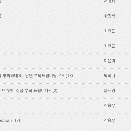
)
서정화
)
한진혁
최요은
최요은
이윤미
 창피하네요.. 답변 부탁드립니당. ^^
(13)
박하나
!!!영어 질답 부탁 드립니다~
(2)
윤서영
장승우
stions.
(2)
장승우