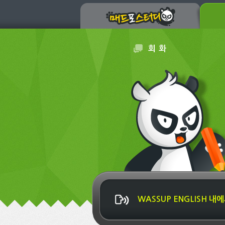
회 화
WASSUP ENGLISH 