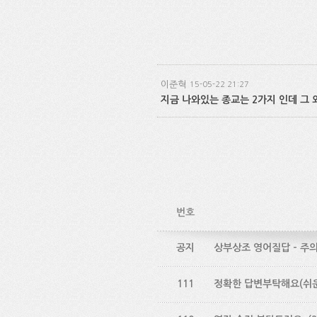
이준혁
15-05-22 21:27
지금 나와있는 종교는 2가지 인데 그 
번호
공지
상부상조 영어질답 - 주
111
정확한 답변부탁해요(쉬운