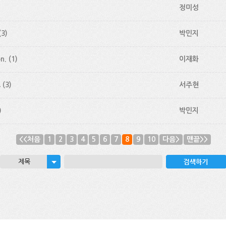
정미성
(3)
박민지
n.
(1)
이재화
요
(3)
서주현
)
박민지
<<처음
1
2
3
4
5
6
7
8
9
10
다음>
맨끝>>
제목