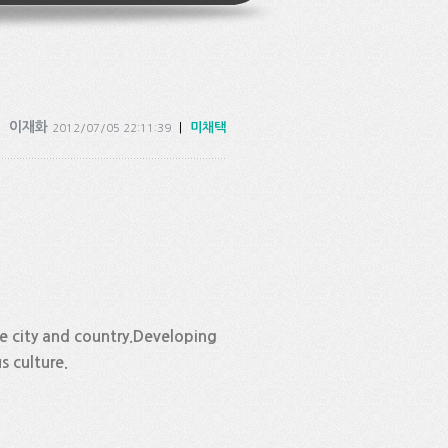
이재화
|
미채택
2012/07/05 22:11:39
he city and country.Developing
 culture.