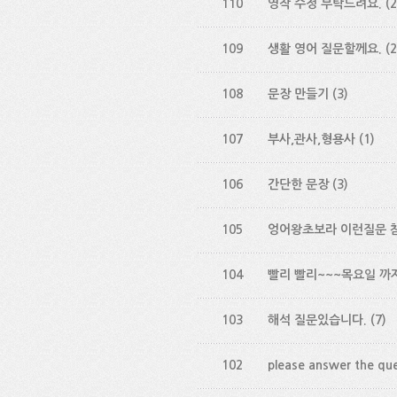
110
영작 수정 부탁드려요.
(2
109
생활 영어 질문할께요.
(2
108
문장 만들기
(3)
107
부사,관사,형용사
(1)
106
간단한 문장
(3)
105
엉어왕초보라 이런질문 참
104
빨리 빨리~~~목요일 까지
103
해석 질문있습니다.
(7)
102
please answer the que