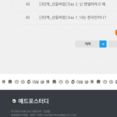
43
[3단계_산들바람] Day 2. 난 앤젤라라고 해.
42
[3단계_산들바람] Day 1. 너는 한국인이니?
제목
주식회사 비베스트 | 대표이사 : 김정동
전화번호/이메일 : 1661-7661 / madforstudy@gmail.com