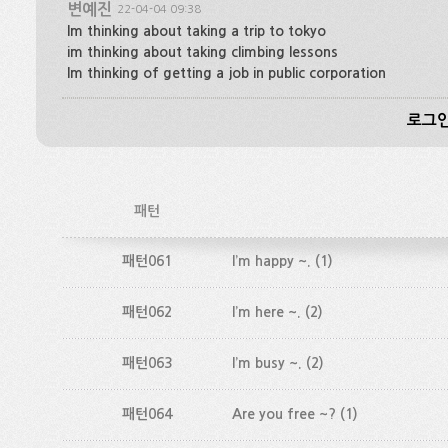
변예진
22-04-04 09:38
Im thinking about taking a trip to tokyo
im thinking about taking climbing lessons
Im thinking of getting a job in public corporation
로그인
패턴
패턴061
I’m happy ~.
(1)
패턴062
I’m here ~.
(2)
패턴063
I’m busy ~.
(2)
패턴064
Are you free ~?
(1)