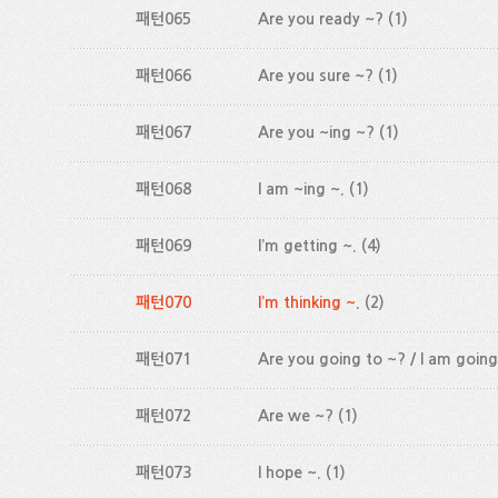
패턴065
Are you ready ~?
(1)
패턴066
Are you sure ~?
(1)
패턴067
Are you ~ing ~?
(1)
패턴068
I am ~ing ~.
(1)
패턴069
I’m getting ~.
(4)
패턴070
I’m thinking ~.
(2)
패턴071
Are you going to ~? / I am going
패턴072
Are we ~?
(1)
패턴073
I hope ~.
(1)