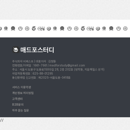
주식회사 비베스트 | 대표이사 : 김정동
전화번호/이메일 : 1661-7661 / madforstudy@gmail.com
주소 : 서울시 도봉구 도봉로150다길 28, 2층 202호 (방학동, 지음재힐스 상가)
사업자등록번호 : 625-88-01295
통신판매업 신고번호 : 제2025-서울도봉-0418호
서비스 이용약관
개인정보 처리방침
고객센터
B2B문의
자주 묻는 질문
//