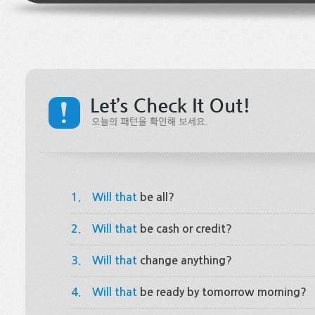
1.
Will that
be all?
2.
Will that
be cash or credit?
3.
Will that
change anything?
4.
Will that
be ready by tomorrow morning?