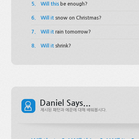
5.
Will this
be enough?
6.
Will it
snow on Christmas?
7.
Will it
rain tomorrow?
8.
Will it
shrink?