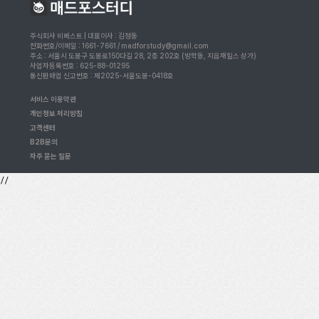
주식회사 비베스트 | 대표이사 : 김정동
전화번호/이메일 : 1661-7661 / madforstudy@gmail.com
주소 : 서울시 도봉구 도봉로150다길 28, 2층 202호 (방학동, 지음재힐스 상가)
사업자등록번호 : 625-88-01295
통신판매업 신고번호 : 제2025-서울도봉-0418호
서비스 이용약관
개인정보 처리방침
고객센터
B2B문의
자주 묻는 질문
//