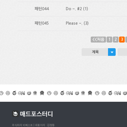
패턴044
Do ~. #2
(1)
패턴045
Please ~.
(3)
<<처음
1
2
3
제목
주식회사 비베스트 | 대표이사 : 김정동