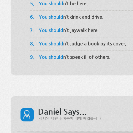
5.
You should
n’t be here.
6.
You should
n’t drink and drive.
7.
You should
n’t jaywalk here.
8.
You should
n’t judge a book by its cover.
9.
You should
n’t speak ill of others.