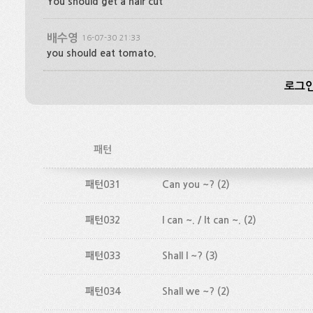
You should get a hair cut
배수영
16-07-30 21:33
you should eat tomato.
로그인
패턴
패턴031
Can you ~?
(2)
패턴032
I can ~. / It can ~.
(2)
패턴033
Shall I ~?
(3)
패턴034
Shall we ~?
(2)