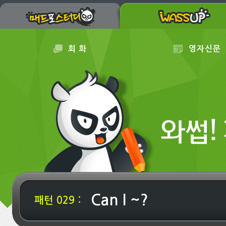
회 화
영자신문
Can I ~?
패턴 029 :