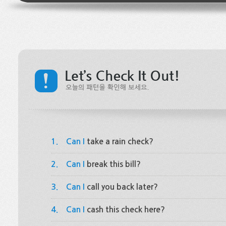
1.
Can I
take a rain check?
2.
Can I
break this bill?
3.
Can I
call you back later?
4.
Can I
cash this check here?