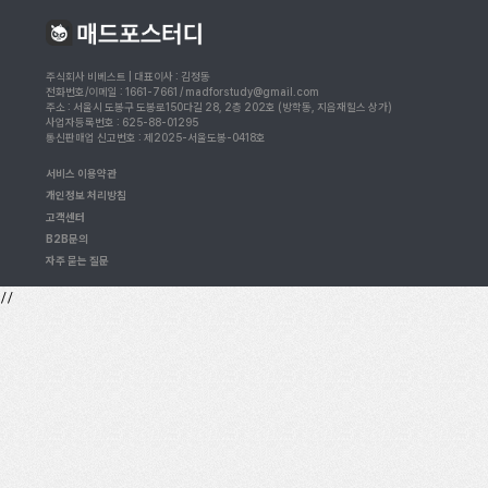
주식회사 비베스트 | 대표이사 : 김정동
전화번호/이메일 : 1661-7661 / madforstudy@gmail.com
주소 : 서울시 도봉구 도봉로150다길 28, 2층 202호 (방학동, 지음재힐스 상가)
사업자등록번호 : 625-88-01295
통신판매업 신고번호 : 제2025-서울도봉-0418호
서비스 이용약관
개인정보 처리방침
고객센터
B2B문의
자주 묻는 질문
//