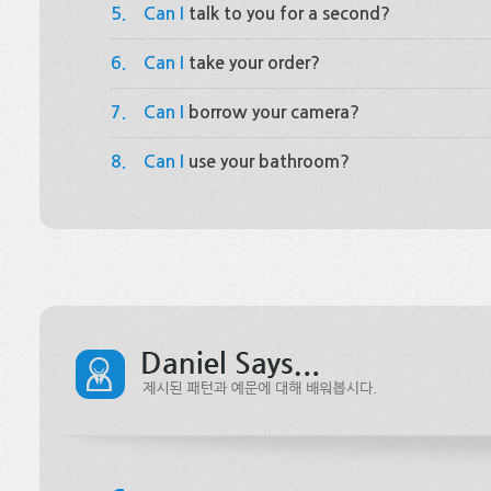
5.
Can I
talk to you for a second?
6.
Can I
take your order?
7.
Can I
borrow your camera?
8.
Can I
use your bathroom?