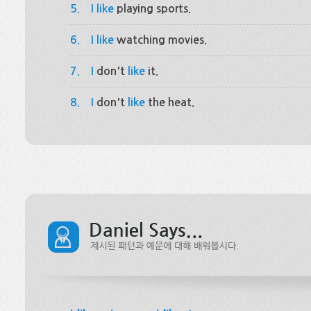
5.
I like
playing sports.
6.
I like
watching movies.
7.
I
don't
like
it.
8.
I
don't
like
the heat.