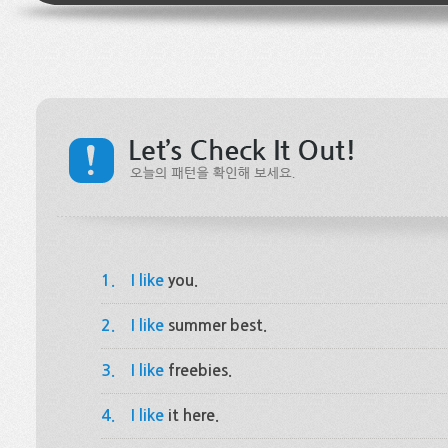
1.
I like
you.
2.
I like
summer best.
3.
I like
freebies.
4.
I like
it here.