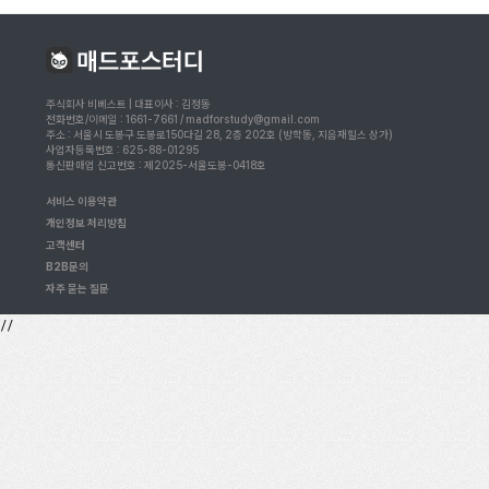
주식회사 비베스트 | 대표이사 : 김정동
전화번호/이메일 : 1661-7661 / madforstudy@gmail.com
주소 : 서울시 도봉구 도봉로150다길 28, 2층 202호 (방학동, 지음재힐스 상가)
사업자등록번호 : 625-88-01295
통신판매업 신고번호 : 제2025-서울도봉-0418호
서비스 이용약관
개인정보 처리방침
고객센터
B2B문의
자주 묻는 질문
//