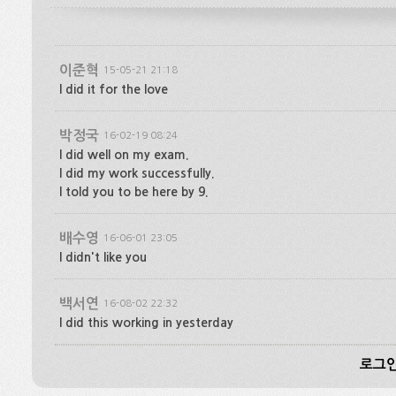
이준혁
15-05-21 21:18
I did it for the love
박정국
16-02-19 08:24
I did well on my exam.
I did my work successfully.
I told you to be here by 9.
배수영
16-06-01 23:05
l didn't like you
백서연
16-08-02 22:32
I did this working in yesterday
로그인