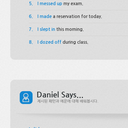
5.
I messed up
my exam.
6.
I made
a reservation for today.
7.
I slept in
this morning.
8.
I dozed off
during class.