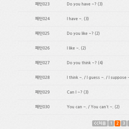
패턴023
Do you have ~?
(3)
패턴024
I have ~.
(3)
패턴025
Do you like ~?
(2)
패턴026
I like ~.
(2)
패턴027
Do you think ~?
(4)
패턴028
I think ~. / I guess ~. / I suppose 
패턴029
Can I ~?
(3)
패턴030
You can ~. / You can’t ~.
(2)
<<처음
1
2
3