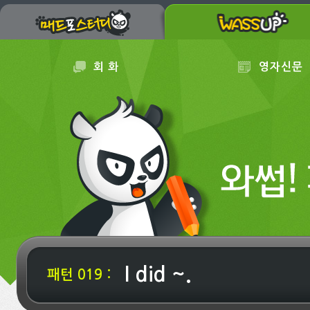
회 화
영자신문
I did ~.
패턴 019 :