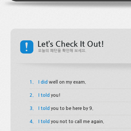
1.
I did
well on my exam.
2.
I told
you!
3.
I told
you to be here by 9.
4.
I told
you not to call me again.