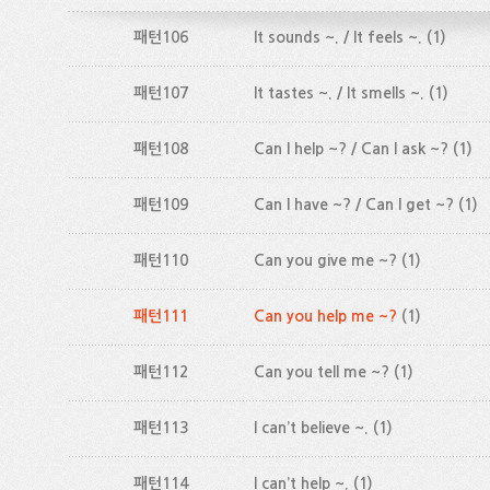
패턴106
It sounds ~. / It feels ~.
(1)
패턴107
It tastes ~. / It smells ~.
(1)
패턴108
Can I help ~? / Can I ask ~?
(1)
패턴109
Can I have ~? / Can I get ~?
(1)
패턴110
Can you give me ~?
(1)
패턴111
Can you help me ~?
(1)
패턴112
Can you tell me ~?
(1)
패턴113
I can’t believe ~.
(1)
패턴114
I can’t help ~.
(1)