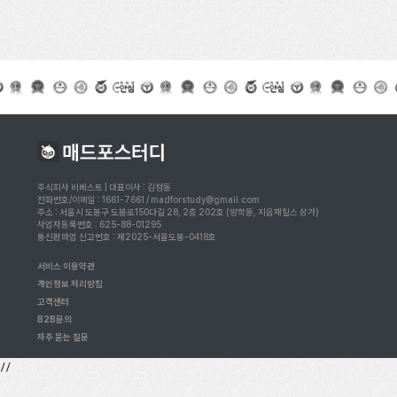
주식회사 비베스트 | 대표이사 : 김정동
전화번호/이메일 : 1661-7661 / madforstudy@gmail.com
주소 : 서울시 도봉구 도봉로150다길 28, 2층 202호 (방학동, 지음재힐스 상가)
사업자등록번호 : 625-88-01295
통신판매업 신고번호 : 제2025-서울도봉-0418호
서비스 이용약관
개인정보 처리방침
고객센터
B2B문의
자주 묻는 질문
//