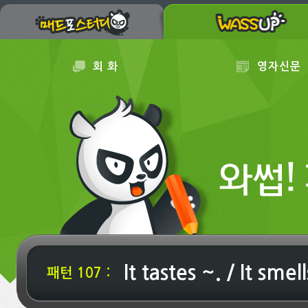
회 화
영자신문
It tastes ~. / It smel
패턴 107 :