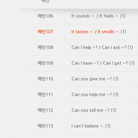
패턴
패턴106
It sounds ~. / It feels ~.
(1)
패턴107
It tastes ~. / It smells ~.
(1)
패턴108
Can I help ~? / Can I ask ~?
(1)
패턴109
Can I have ~? / Can I get ~?
(1)
패턴110
Can you give me ~?
(1)
패턴111
Can you help me ~?
(1)
패턴112
Can you tell me ~?
(1)
패턴113
I can’t believe ~.
(1)