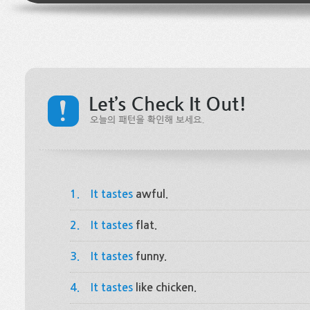
1.
It tastes
awful.
2.
It tastes
flat.
3.
It tastes
funny.
4.
It tastes
like chicken.