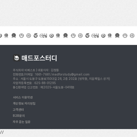
주식회사 비베스트 | 대표이사 : 김정동
전화번호/이메일 : 1661-7661 / madforstudy@gmail.com
주소 : 서울시 도봉구 도봉로150다길 28, 2층 202호 (방학동, 지음재힐스 상가)
사업자등록번호 : 625-88-01295
통신판매업 신고번호 : 제2025-서울도봉-0418호
서비스 이용약관
개인정보 처리방침
고객센터
B2B문의
자주 묻는 질문
//