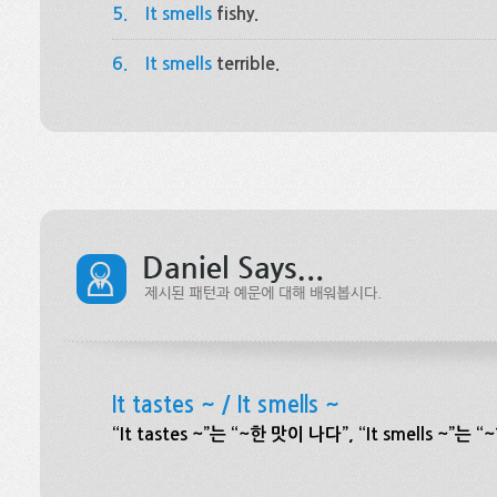
5.
It smells
fishy.
6.
It smells
terrible.
It tastes ~ / It smells ~
“It tastes ~”는 “~한 맛이 나다”, “It smells