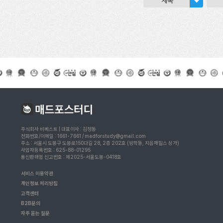
제목
주식회사 비베스트 | 대표이사 : 김정동
전화번호/이메일 : 1661-7661 / madforstudy@gmail.com
주소 : 서울시 도봉구 도봉로150다길 28, 2층 202호 (방학동, 지음재힐스 상가)
사업자등록번호 : 625-88-01295
통신판매업 신고번호 : 제2025-서울도봉-0418호
서비스 이용약관
개인정보 처리방침
고객센터
B2B문의
자주 묻는 질문