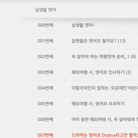
실생활 영어
000번째
실생활 영어~
001번째
담뱃불은 영어로 뭘까요?
(13)
002번째
꼭 알아야 하는 여행영어 준비_1
(6)
003번째
해외여행 시, 영어로 인사하기
(2)
004번째
이탈리아인이 말하는 ‘모운떼인’이란
005번째
해외여행 시, 영어로 사과하기
006번째
아이 동반 해외여행 시, 꼭 알아둬야
007번째
드라마는 영어로 Drama라고만 할까