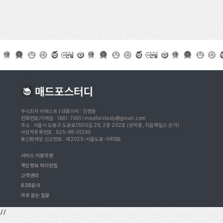
주식회사 비베스트 | 대표이사 : 김정동
전화번호/이메일 : 1661-7661 / madforstudy@gmail.com
주소 : 서울시 도봉구 도봉로150다길 28, 2층 202호 (방학동, 지음재힐스 상가)
사업자등록번호 : 625-88-01295
통신판매업 신고번호 : 제2025-서울도봉-0418호
서비스 이용약관
개인정보 처리방침
고객센터
B2B문의
자주 묻는 질문
//