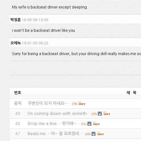
My wife is backseat driver except sleeping.
박정훈
16-04-06 16:06
i won't be a backseat driver like you
오에녹
19-01-05 09:28
Sorry for being a backseat driver, but your driving skill really makes me si
번호
제 목
공지
주변인이 되지 마세요~…
(78)
49
I’m coming down with someth…
(10)
48
Drop me a line. - 편지해~…
(11)
47
Beats me. - 아~ 잘 모르겠네.…
(10)