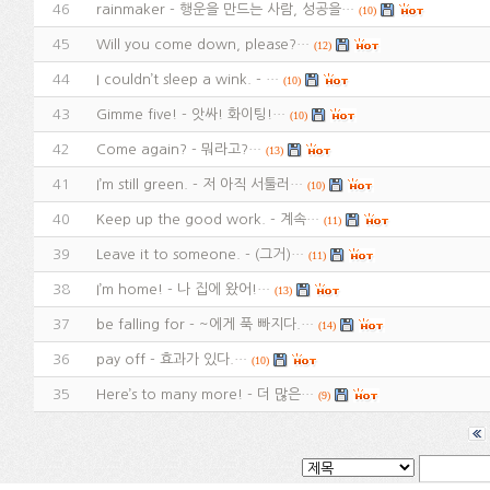
46
rainmaker - 행운을 만드는 사람, 성공을…
(10)
45
Will you come down, please?…
(12)
44
I couldn’t sleep a wink. - …
(10)
43
Gimme five! - 앗싸! 화이팅!…
(10)
42
Come again? - 뭐라고?…
(13)
41
I’m still green. - 저 아직 서툴러…
(10)
40
Keep up the good work. - 계속…
(11)
39
Leave it to someone. - (그거)…
(11)
38
I’m home! - 나 집에 왔어!…
(13)
37
be falling for - ~에게 푹 빠지다.…
(14)
36
pay off - 효과가 있다.…
(10)
35
Here’s to many more! - 더 많은…
(9)