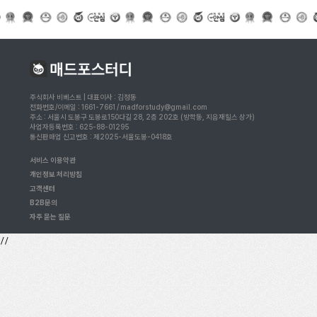
주식회사 비베스트 | 대표이사 : 김정동
전화번호/이메일 : 1661-7661 / madforstudy@gmail.com
주소 : 서울시 도봉구 도봉로150다길 28, 2층 202호 (방학동, 지음재힐스 상가)
사업자등록번호 : 625-88-01295
통신판매업 신고번호 : 제2025-서울도봉-0418호
서비스 이용약관
개인정보 처리방침
고객센터
B2B문의
자주 묻는 질문
//