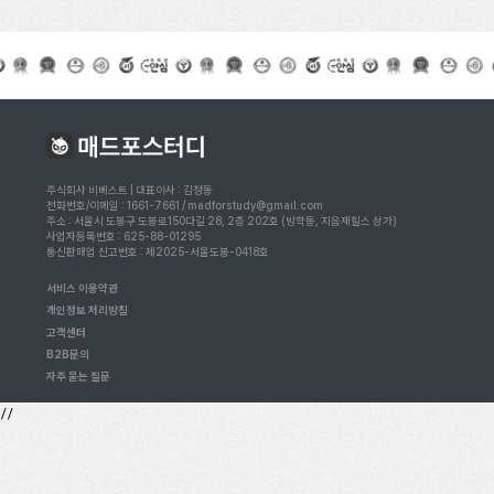
주식회사 비베스트 | 대표이사 : 김정동
전화번호/이메일 : 1661-7661 / madforstudy@gmail.com
주소 : 서울시 도봉구 도봉로150다길 28, 2층 202호 (방학동, 지음재힐스 상가)
사업자등록번호 : 625-88-01295
통신판매업 신고번호 : 제2025-서울도봉-0418호
서비스 이용약관
개인정보 처리방침
고객센터
B2B문의
자주 묻는 질문
//