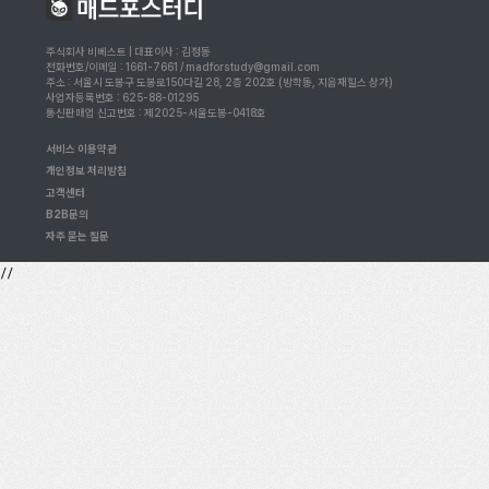
주식회사 비베스트 | 대표이사 : 김정동
전화번호/이메일 : 1661-7661 / madforstudy@gmail.com
주소 : 서울시 도봉구 도봉로150다길 28, 2층 202호 (방학동, 지음재힐스 상가)
사업자등록번호 : 625-88-01295
통신판매업 신고번호 : 제2025-서울도봉-0418호
서비스 이용약관
개인정보 처리방침
고객센터
B2B문의
자주 묻는 질문
//