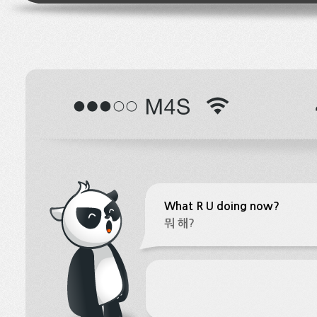
What R U doing now?
뭐 해?