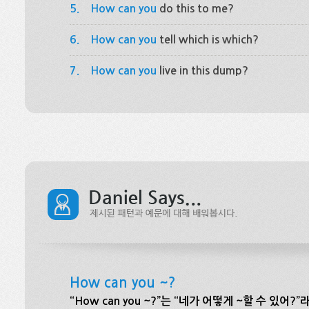
5.
How can you
do this to me?
6.
How can you
tell which is which?
7.
How can you
live in this dump?
How can you ~?
“How can you ~?”는 “네가 어떻게 ~할 수 있어