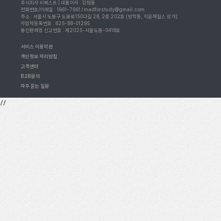
주식회사 비베스트 | 대표이사 : 김정동
전화번호/이메일 : 1661-7661 / madforstudy@gmail.com
주소 : 서울시 도봉구 도봉로150다길 28, 2층 202호 (방학동, 지음재힐스 상가)
사업자등록번호 : 625-88-01295
통신판매업 신고번호 : 제2025-서울도봉-0418호
서비스 이용약관
개인정보 처리방침
고객센터
B2B문의
자주 묻는 질문
//