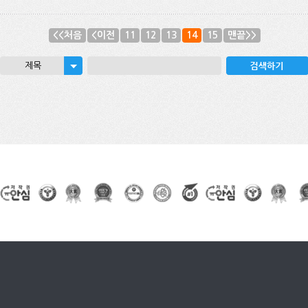
<<처음
<이전
11
12
13
14
15
맨끝>>
제목