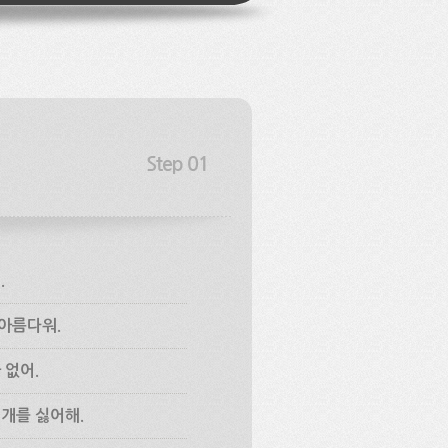
.
아름다워.
 없어.
 개를 싫어해.