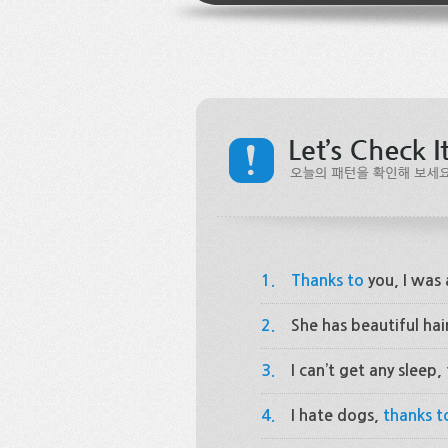
1.
Thanks to
you, I was 
2.
She has beautiful hai
3.
I can’t get any sleep,
4.
I hate dogs,
thanks t