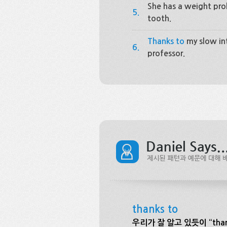
She has a weight pr
5.
tooth.
Thanks to
my slow int
6.
professor.
thanks to
우리가 잘 알고 있듯이 “tha