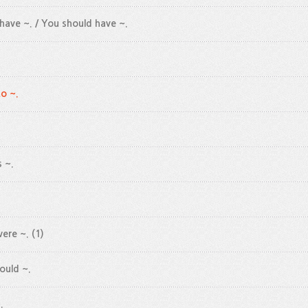
 have ~. / You should have ~.
o ~.
s ~.
were ~.
(1)
could ~.
.