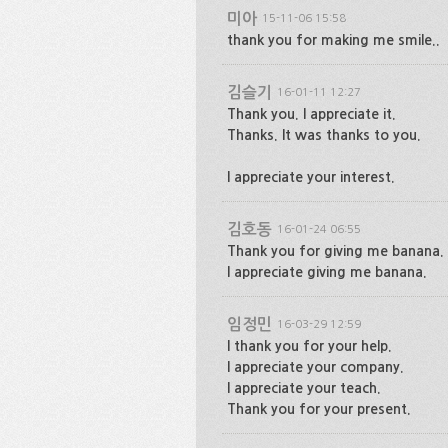
미아
15-11-06 15:58
thank you for making me smile..
김슬기
16-01-11 12:27
Thank you. I appreciate it.
Thanks. It was thanks to you.
I appreciate your interest.
김호동
16-01-24 06:55
Thank you for giving me banana.
I appreciate giving me banana.
임정민
16-03-29 12:59
I thank you for your help.
I appreciate your company.
I appreciate your teach.
Thank you for your present.