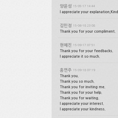
양윤성
15-05-17 14:44
I appreciate your explanation,Kind
김민정
15-06-18 23:08
Thank you for your compliment.
현예진
15-09-17 07:51
Thank you for your feedbacks.
I appreciate it so much.
홍연주
15-09-18 07:19
Thank you.
Thank you so much.
Thank you for inviting me.
Thank you for your help.
Thank you for waiting.
I appreciate your interest.
I appreciate your kindness.