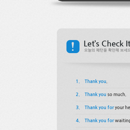
1.
Thank you
.
2.
Thank you
so much.
3.
Thank you for
your he
4.
Thank you for
waitin