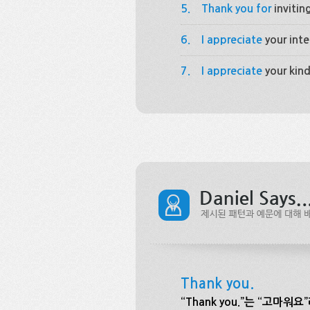
5.
Thank you for
invitin
6.
I appreciate
your inte
7.
I appreciate
your kind
Thank you.
“Thank you.”는 “고마