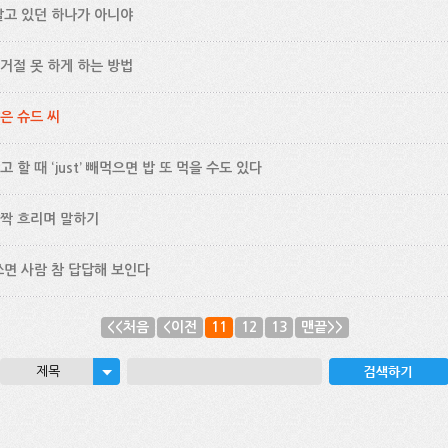
알고 있던 하나가 아니야
거절 못 하게 하는 방법
은 슈드 씨
 할 때 ‘just’ 빼먹으면 밥 또 먹을 수도 있다
짝 흐리며 말하기
쓰면 사람 참 답답해 보인다
<<처음
<이전
11
12
13
맨끝>>
제목