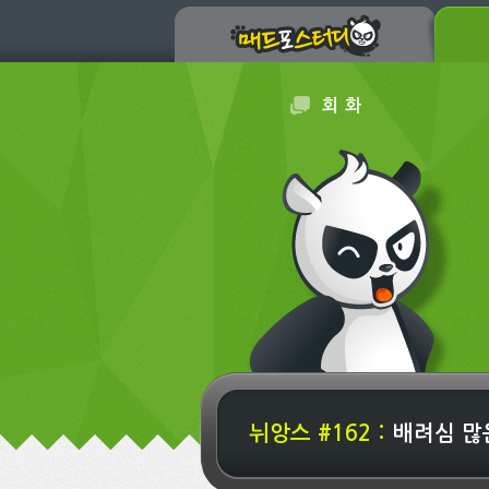
회 화
뉘앙스 #162 :
배려심 많