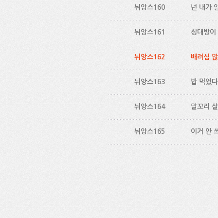
뉘앙스160
넌 내가 
뉘앙스161
상대방이 
뉘앙스162
배려심 많
뉘앙스163
밥 먹었다고
뉘앙스164
말꼬리 살
뉘앙스165
이거 안 