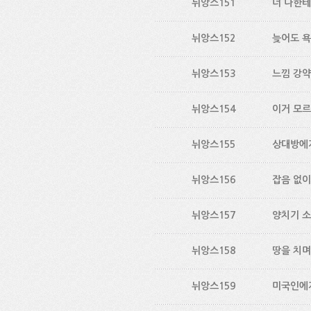
뉘앙스151
너 나한테
뉘앙스152
늦어도 욕
뉘앙스153
느낌 강약 
뉘앙스154
이거 모르
뉘앙스155
상대방에
뉘앙스156
잡음 없이
뉘앙스157
양치기 소
뉘앙스158
땅을 치며
뉘앙스159
미국인에