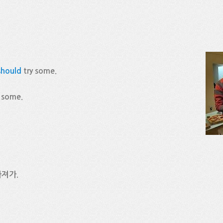
should
try some.
e some.
가져가.