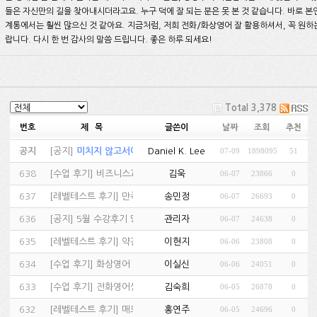
들은 자신만의 길을 찾아내시더라고요. 누구 덕에 잘 되는 분은 못 본 것 같습니다. 바로 본인
계통에서는 훨씬 많으신 것 같아요. 지금처럼, 저희 전화/화상영어 잘 활용하셔서, 꼭 원하
랍니다. 다시 한 번 감사의 말씀 드립니다. 좋은 하루 되세요!
Total 3,378
번호
제 목
글쓴이
날짜
조회
추천
공지
[
공지
]
미치지 않고서야...…
Daniel K. Lee
07-09
1898095
51
(81)
638
[
수업 후기
]
비즈니스과정(phone) - A: H…
김욱
06-07
23866
0
(2)
637
[
레벨테스트 후기
]
만족합니다^^…
송민정
06-07
26693
0
(1)
636
[
공지
]
5월 수강후기 당첨자 발표!!!…
관리자
06-07
24638
0
635
[
레벨테스트 후기
]
약간 긴장되네요 ^^…
이현지
06-06
23808
0
(1)
634
[
수업 후기
]
화상영어 감사합니다.…
이실신
06-06
24051
0
(1)
633
[
수업 후기
]
전화영어싼곳…
김숙희
06-05
26878
0
(3)
632
[
레벨테스트 후기
]
매드포스터디 전화영어추천 사이트…
홍연주
06-05
24696
0
(1)