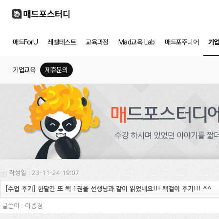
매드ForU
레벨테스트
교육과정
Mad교육 Lab
매드포주니어
기
기업교육
제휴문의
작성일 : 23-11-24 19:07
[수업 후기] 한달간 또 책 1권을 선생님과 같이 읽었네요!!! 책걸이 후기!!! ^^
글쓴이 :
이종경