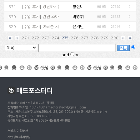
631
[
수업 후기
]
장난하시는것도 아니고...…
황선미
06-05
27629
0
(1)
630
[
수업 후기
]
완전 조아요~^^…
박병휘
06-05
26635
0
(1)
629
[
수업 후기
]
여러분 저처럼 하시면 안되요.^^;…
은지민
06-05
23046
0
(1)
271
272
273
274
276
277
278
279
280
275
and
or
주식회사 비베스트 | 대표이사 : 김정동
전화번호/이메일 : 1661-7661 / madforstudy@gmail.com
주소 : 서울시 도봉구 도봉로150다길 28, 2층 202호 (방학동, 지음재힐스 상가)
사업자등록번호 : 625-88-01295
통신판매업 신고번호 : 제2025-서울도봉-0418호
서비스 이용약관
개인정보 처리방침