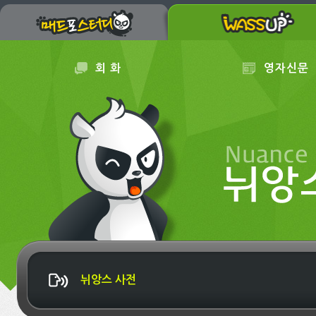
회 화
영자신문
뉘앙스 사전