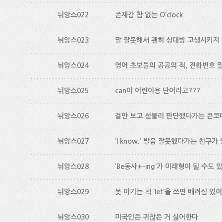
뉘앙스022
존재감 참 없는 O’clock
뉘앙스023
말 잘못해서 괜히 상대방 고생시키지
뉘앙스024
영어 초보들의 공공의 적, 전화번호 
뉘앙스025
can이 어린이용 단어라고???
뉘앙스026
겉만 보고 섣불리 판단했다가는 큰코
뉘앙스027
‘I know.’ 발음 잘못했다가는 친구가
뉘앙스028
‘Be동사+-ing’가 미래형이 될 수도 
뉘앙스029
못 이기는 척 ‘let’을 쓰면 배려심 있
뉘앙스030
미국인은 귀찮은 거 싫어한다