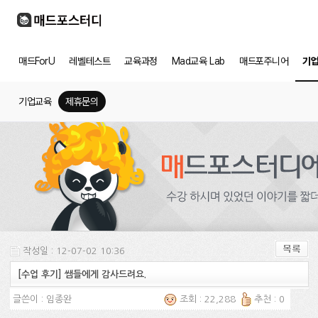
매드ForU
레벨테스트
교육과정
Mad교육 Lab
매드포주니어
기
기업교육
제휴문의
작성일 : 12-07-02 10:36
[수업 후기] 쌤들에게 감사드려요.
글쓴이 :
임종완
조회 : 22,288
추천 : 0