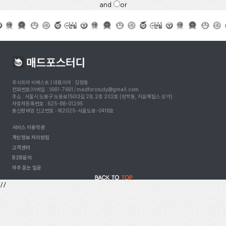
and
or
주식회사 비베스트 | 대표이사 : 김정동
전화번호/이메일 : 1661-7661 / madforstudy@gmail.com
주소 : 서울시 도봉구 도봉로150다길 28, 2층 202호 (방학동, 지음재힐스 상가)
사업자등록번호 : 625-88-01295
통신판매업 신고번호 : 제2025-서울도봉-0418호
서비스 이용약관
개인정보 처리방침
고객센터
B2B문의
자주 묻는 질문
//