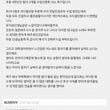
초등 4학년인 딸의 3개월 수업진행후 쓰는 후기입니다.
트리나쌤과 크리절린쌤 두분께 각각 한달반정도씩 수업 받았는데요.
두분 모두 친절하고 좋은분들이시지만 개인적으로는 크리절린쌤이 더 편했답
니다.
유치원선생님같은 느낌이었다고해야할까요.
천천히 질문해주시고 잘 웃어주시고 그리고 아이랑 빙고같은 노래도 부르면
서 최대한 편하게 해주셨던것같아요.
두분 선생님들께 꼭 감사의 메시지 전해주시길 부탁드립니다.
그리고 전화영어하면서 느낀점은 어느정도 말하기를 좋아해야 실력도 는다는
점이에요.
영어도 언어이기때문에 평소에 말 하는 성향이 영어로 말할때도 그대로 나타
나더라고요.
평소 아이의 말하기 실력이 곧 영어말하기실력이 됨을 느꼈지요.
제가 워낙 무뚝뚝해서 아이랑 말이 별로 없는 편이었는데 앞으로는 아이랑 평
소에 모국어든 영어든 좀 더 많은 대화를 나누고 토크 자체를 편하게 받아들일
수 있게끔 많은 연습을 해야겠다는 생각을 했어요.
최고관리자
12-07-04 23:04