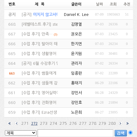
번호
제 목
글쓴이
날짜
조회
추천
공지
[
공지
]
미치지 않고서야...…
Daniel K. Lee
07-09
1905663
51
(81)
668
[
레벨테스트 후기
]
step by step!…
김명열
07-03
26336
0
(3)
667
[
수업 후기
]
만족…
권오은
07-03
23425
0
(3)
666
[
수업 후기
]
딸아이 때문에...…
한지연
07-03
26234
0
(2)
665
[
수업 후기
]
생활영어 한달후기 굿!…
윤지원
07-03
30481
0
(2)
664
[
공지
]
6월 수강후기 당첨자 발표!!!…
관리자
07-02
26334
0
[
수업 후기
]
쌤들에게 감사드려요.…
임종완
07-02
22289
0
663
(2)
662
[
수업 후기
]
샘들께 감사**…
홍태지
06-29
22106
0
(2)
661
[
수업 후기
]
영어실력이 늘었어요 ↑…
강민서
06-28
24329
0
(2)
660
[
수업 후기
]
전화영어 제대로 즐기는 중!…
강민호
06-28
21894
0
(2)
659
[
수업 후기
]
Ezra선생님과 수업하고 있어요. ㅎ…
노은희
06-27
23095
0
(1)
271
273
274
275
276
277
278
279
280
272