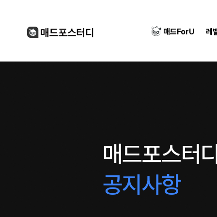
매드ForU
레
매드포스터
공지사항