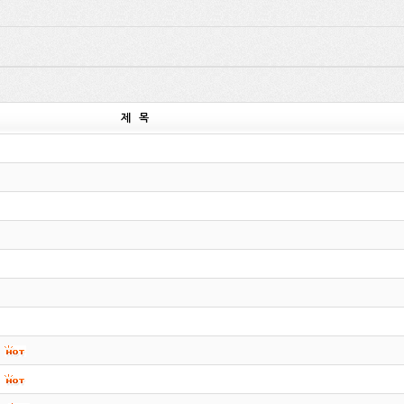
제 목
…
…