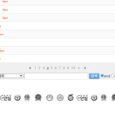
…
…
…
1
2
3
5
6
7
8
9
10
4
and