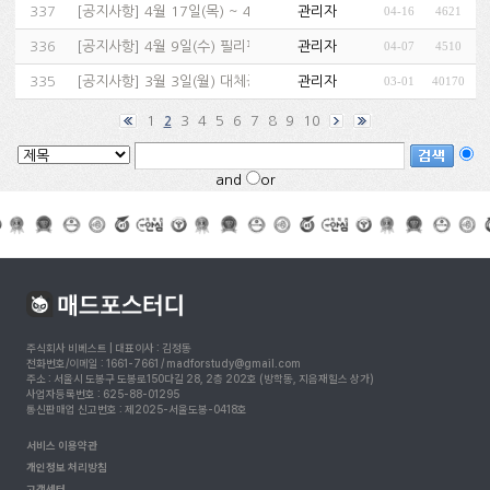
337
[
공지사항
]
4월 17일(목) ~ 4월 21일(월) 필리핀, 북미 …
관리자
04-16
4621
336
[
공지사항
]
4월 9일(수) 필리핀 휴일 관련 수업 진행 및 휴강 …
관리자
04-07
4510
335
[
공지사항
]
3월 3일(월) 대체공휴일 수업 진행 및 휴강 일정 &…
관리자
03-01
40170
1
3
4
5
6
7
8
9
10
2
and
or
주식회사 비베스트 | 대표이사 : 김정동
전화번호/이메일 : 1661-7661 / madforstudy@gmail.com
주소 : 서울시 도봉구 도봉로150다길 28, 2층 202호 (방학동, 지음재힐스 상가)
사업자등록번호 : 625-88-01295
통신판매업 신고번호 : 제2025-서울도봉-0418호
서비스 이용약관
개인정보 처리방침
고객센터