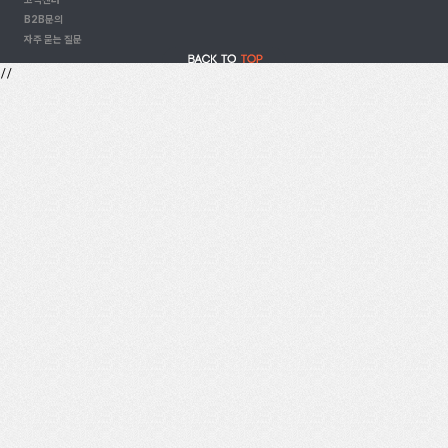
B2B문의
자주 묻는 질문
//