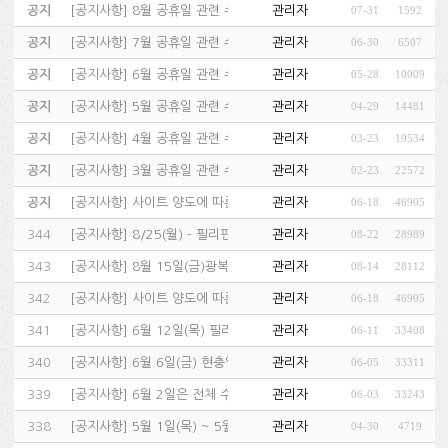
공지
[
공지사항
]
8월 공휴일 관련 수업 및 고객센터 운영 안내…
관리자
07-31
1592
공지
[
공지사항
]
7월 공휴일 관련 수업 및 고객센터 운영 안내…
관리자
06-30
6507
공지
[
공지사항
]
6월 공휴일 관련 수업 및 고객센터 운영 안내…
관리자
05-28
10009
공지
[
공지사항
]
5월 공휴일 관련 수업 및 고객센터 운영 안내…
관리자
04-29
14481
공지
[
공지사항
]
4월 공휴일 관련 수업 운영 안내…
관리자
03-23
19534
공지
[
공지사항
]
3월 공휴일 관련 수업 및 고객센터 운영 안내…
관리자
02-23
22572
공지
[
공지사항
]
사이트 양도에 따른 회원정보 이전 고지…
관리자
06-18
46905
344
[
공지사항
]
8/25(월) - 필리핀 (영웅의 날 National …
관리자
08-22
28989
343
[
공지사항
]
8월 15일(금)광복절 관련 수업 진행 및 휴강일정&고…
관리자
08-14
28112
342
[
공지사항
]
사이트 양도에 따른 회원정보 이전 고지…
관리자
06-18
46905
341
[
공지사항
]
6월 12일(목) 필리핀 독립기념일 관련 수업 진행 및…
관리자
06-11
33408
340
[
공지사항
]
6월 6일(금) 현충일 관련 수업 진행 및 휴강 일정 …
관리자
06-05
33311
339
[
공지사항
]
6월 2일은 전체 수업 정상 진행 & 고객센터 휴무입니…
관리자
06-03
33243
338
[
공지사항
]
5월 1일(목) ~ 5월 6일(화) 필리핀, 북미 휴일…
관리자
04-30
4719