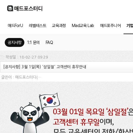
매드ForU
레벨테스트
교육과정
Mad교육 Lab
매드포주니어
기
공지사항
1:1 문의
FAQ
작성일 : 18-02-27 09:29
[공지사항] 3월 1일(목) '삼일절' 고객센터 휴무안내
글쓴이 :
매드포스터디(…