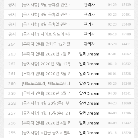
공지
[
공지사항
]
5월 공휴일 관련 수업 및 고객센터 운영 안내…
관리자
04-29
15439
공지
[
공지사항
]
4월 공휴일 관련 수업 운영 안내…
관리자
03-23
20491
공지
[
공지사항
]
3월 공휴일 관련 수업 및 고객센터 운영 안내…
관리자
02-23
23440
공지
[
공지사항
]
사이트 양도에 따른 회원정보 이전 고지…
관리자
06-18
47780
264
[
무이자 안내
]
전카드 12개월 무이자 할부 지원 안내!…
관리자
07-20
44411
263
[
무이자 안내
]
2020년 7월 카드사 무이자 할부 행사 안내…
알려Dream
07-01
14562
262
[
공지사항
]
2020년 6월 12일 _매드포스터디 수강료 개편 안내…
알려Dream
06-10
19832
261
[
무이자 안내
]
2020년 6월 카드사 무이자 할부 행사 안내…
알려Dream
06-01
12528
260
[
매드포스토리
]
매드포스터디 카카오 알림톡 도입 안내…
알려Dream
05-20
18246
259
[
무이자 안내
]
2020년 5월 카드사 무이자 할부 행사 안내…
알려Dream
04-30
14341
258
[
공지사항
]
4월 30일(목) '부처님 오신 날'…
알려Dream
04-23
11860
257
[
공지사항
]
4월 15일(수) '21대 국회의원 선거일&#…
알려Dream
04-09
11286
256
[
무이자 안내
]
2020년 4월 카드사 무이자 할부 행사 안내…
알려Dream
04-09
12442
255
[
공지사항
]
*긴급 공지* 필리핀 교육센터 - 코로나 바이러스 관련…
알려Dream
03-18
13520