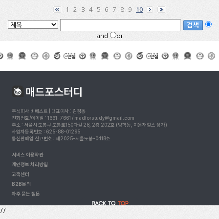
1
2
3
4
5
6
7
8
9
10
and
or
주식회사 비베스트 | 대표이사 : 김정동
전화번호/이메일 : 1661-7661 / madforstudy@gmail.com
주소 : 서울시 도봉구 도봉로150다길 28, 2층 202호 (방학동, 지음재힐스 상가)
사업자등록번호 : 625-88-01295
통신판매업 신고번호 : 제2025-서울도봉-0418호
서비스 이용약관
개인정보 처리방침
고객센터
B2B문의
자주 묻는 질문
//