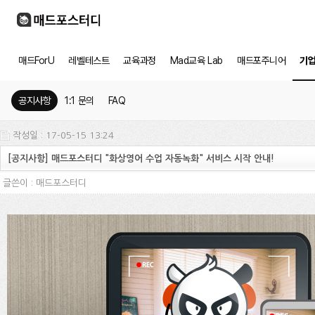
매드ForU
레벨테스트
교육과정
Mad교육 Lab
매드포주니어
기
공지사항
1:1 문의
FAQ
작성일 : 17-05-15 13:24
[공지사항] 매드포스터디 "화상영어 수업 자동녹화" 서비스 시작 안내!
글쓴이 :
매드포스터디