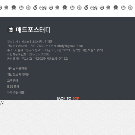
주식회사 비베스트 | 대표이사 : 김정동
전화번호/이메일 : 1661-7661 / madforstudy@gmail.com
주소 : 서울시 도봉구 도봉로150다길 28, 2층 202호 (방학동, 지음재힐스 상가)
사업자등록번호 : 625-88-01295
통신판매업 신고번호 : 제2025-서울도봉-0418호
서비스 이용약관
개인정보 처리방침
고객센터
B2B문의
자주 묻는 질문
//