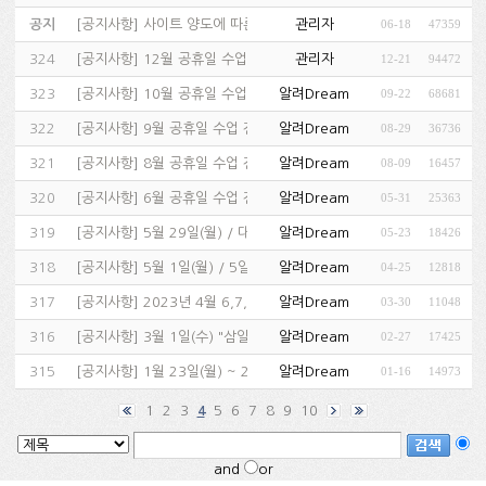
공지
[
공지사항
]
사이트 양도에 따른 회원정보 이전 고지…
관리자
06-18
47359
324
[
공지사항
]
12월 공휴일 수업 진행 및 휴강 일정 & 고객센터 휴…
관리자
12-21
94472
323
[
공지사항
]
10월 공휴일 수업 진행 및 휴강 일정 & 고객센터 휴…
알려Dream
09-22
68681
322
[
공지사항
]
9월 공휴일 수업 진행 및 휴강 일정 & 고객센터 휴무…
알려Dream
08-29
36736
321
[
공지사항
]
8월 공휴일 수업 진행 및 휴강 일정 & 고객센터 휴무…
알려Dream
08-09
16457
320
[
공지사항
]
6월 공휴일 수업 진행 및 휴강 일정 & 고객센터 휴무…
알려Dream
05-31
25363
319
[
공지사항
]
5월 29일(월) / 대체 공휴일 진행 및 휴강 일정 …
알려Dream
05-23
18426
318
[
공지사항
]
5월 1일(월) / 5일(금) 수업 진행 및 휴강 일정…
알려Dream
04-25
12818
317
[
공지사항
]
2023년 4월 6,7,10일 "Easter " da…
알려Dream
03-30
11048
316
[
공지사항
]
3월 1일(수) "삼일절 " 수업 진행 및 휴강 일정 …
알려Dream
02-27
17425
315
[
공지사항
]
1월 23일(월) ~ 24일(화) "설 연휴" 수업 진…
알려Dream
01-16
14973
1
2
3
5
6
7
8
9
10
4
and
or