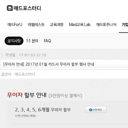
매드ForU
레벨테스트
교육과정
Mad교육 Lab
매드포주니어
기
공지사항
1:1 문의
FAQ
작성일 : 17-01-03 22:18
[무이자 안내] 2017년 01월 카드사 무이자 할부 행사 안내
글쓴이 :
매드포스터디