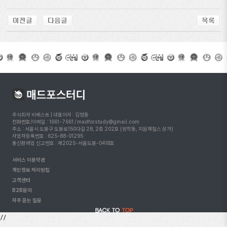
주식회사 비베스트 | 대표이사 : 김정동
전화번호/이메일 : 1661-7661 / madforstudy@gmail.com
주소 : 서울시 도봉구 도봉로150다길 28, 2층 202호 (방학동, 지음재힐스 상가)
사업자등록번호 : 625-88-01295
통신판매업 신고번호 : 제2025-서울도봉-0418호
서비스 이용약관
개인정보 처리방침
고객센터
B2B문의
자주 묻는 질문
//