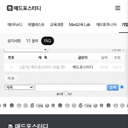
매드ForU
레벨테스트
교육과정
Mad교육 Lab
매드포주니어
기
공지사항
1:1 문의
FAQ
Total 1
번호
제 목
글쓴이
날짜
조회
1
[
공지
]
매드포스터디 이용 안내 - 수업 전 꼭!!! 숙지하시기…
매드포스터디
08-09
31473
and
or