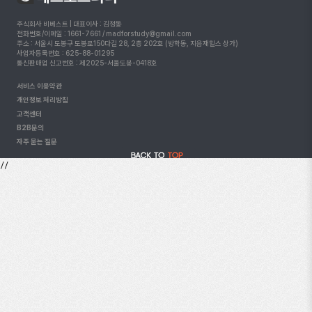
주식회사 비베스트 | 대표이사 : 김정동
전화번호/이메일 : 1661-7661 / madforstudy@gmail.com
주소 : 서울시 도봉구 도봉로150다길 28, 2층 202호 (방학동, 지음재힐스 상가)
사업자등록번호 : 625-88-01295
통신판매업 신고번호 : 제2025-서울도봉-0418호
서비스 이용약관
개인정보 처리방침
고객센터
B2B문의
자주 묻는 질문
//