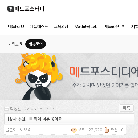
매드ForU
레벨테스트
교육과정
Mad교육 Lab
매드포주니어
기
기업교육
제휴문의
작성일 : 22-08-08 17:13
[강사 추천] Jill 티쳐 너무 좋아요
글쓴이 :
이보리
조회 : 22,920
추천 : 0