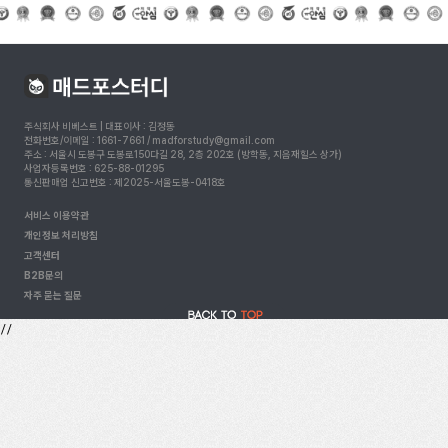
주식회사 비베스트 | 대표이사 : 김정동
전화번호/이메일 : 1661-7661 / madforstudy@gmail.com
주소 : 서울시 도봉구 도봉로150다길 28, 2층 202호 (방학동, 지음재힐스 상가)
사업자등록번호 : 625-88-01295
통신판매업 신고번호 : 제2025-서울도봉-0418호
서비스 이용약관
개인정보 처리방침
고객센터
B2B문의
자주 묻는 질문
//