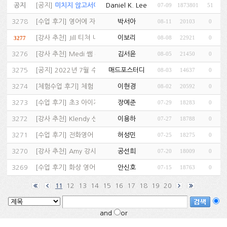
공지
[
공지
]
미치지 않고서야...…
Daniel K. Lee
07-09
1873801
51
(81)
3278
[
수업 후기
]
영어에 자신감을 준 매드포스터디…
박서아
08-11
20103
0
(1)
[
강사 추천
]
Jill 티쳐 너무 좋아요…
이보리
08-08
22921
0
3277
(1)
3276
[
강사 추천
]
Medi 쌤 추천…
김서윤
08-05
21450
0
(1)
3275
[
공지
]
2022년 7월 수강후기 당첨자 안내…
매드포스터디
08-03
14637
0
3274
[
체험수업 후기
]
체험 수업까지 해보고 결정!…
이현경
08-02
20592
0
(1)
3273
[
수업 후기
]
초3 아이가 매드포스터디선생님과 수업…
장예준
07-29
18283
0
(1)
3272
[
강사 추천
]
Klendy 선생님과 오래했습니다.…
이용하
07-27
18788
0
(1)
3271
[
수업 후기
]
전화영어 추천…
허성민
07-25
18275
0
(1)
3270
[
강사 추천
]
Amy 강사님 좋습니다.…
공선희
07-20
18009
0
(1)
3269
[
수업 후기
]
화상 영어 수업 중…
안신호
07-15
18763
0
(1)
12
13
14
15
16
17
18
19
20
11
and
or