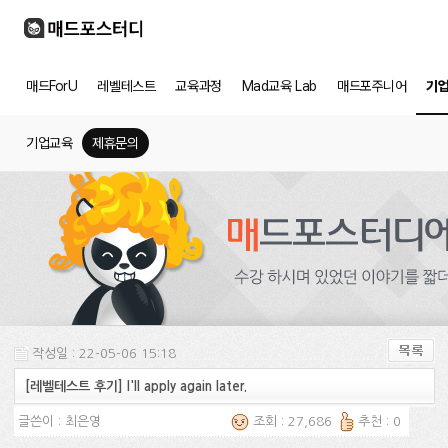
매드ForU
레벨테스트
교육과정
Mad교육 Lab
매드포주니어
기
기업교육
제휴문의
작성일 : 22-05-06 15:18
[레벨테스트 후기] I'll apply again later.
글쓴이 :
최은영
조회 : 27,686
추천 : 0