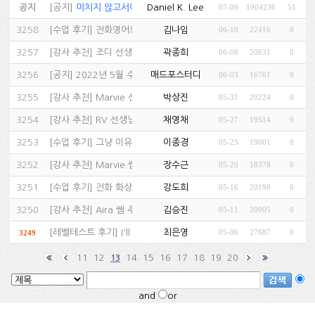
공지
[
공지
]
미치지 않고서야...…
Daniel K. Lee
07-09
1904236
51
(81)
3258
[
수업 후기
]
전화영어로 영어공부 마스터 하기…
김나임
06-10
22416
0
(1)
3257
[
강사 추천
]
조디 선생님 좋아요.…
곽종희
06-08
20631
0
(1)
3256
[
공지
]
2022년 5월 수강후기 당첨자 안내…
매드포스터디
06-03
16761
0
3255
[
강사 추천
]
Marvie 선생님 추천…
박상진
05-31
20224
0
(1)
3254
[
강사 추천
]
RV 선생님 추천합니다.…
채영채
05-27
19514
0
(1)
3253
[
수업 후기
]
그냥 이유없이 영어가 재미있어지는 거…
이종경
05-23
19001
0
(1)
3252
[
강사 추천
]
Marvie 쌤 추천…
장수근
05-20
18378
0
(1)
3251
[
수업 후기
]
전화 화상 수업을 같이 하고 있어요.…
강도희
05-16
20198
0
(1)
3250
[
강사 추천
]
Aira 쌤 추천…
김승진
05-11
20905
0
(1)
[
레벨테스트 후기
]
I'll apply agai…
최은영
05-06
27687
0
3249
(1)
11
12
14
15
16
17
18
19
20
13
and
or