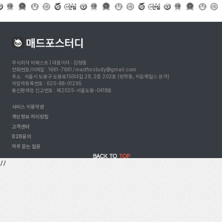
주식회사 비베스트 | 대표이사 : 김정동
전화번호/이메일 : 1661-7661 / madforstudy@gmail.com
주소 : 서울시 도봉구 도봉로150다길 28, 2층 202호 (방학동, 지음재힐스 상가)
사업자등록번호 : 625-88-01295
통신판매업 신고번호 : 제2025-서울도봉-0418호
서비스 이용약관
개인정보 처리방침
고객센터
B2B문의
자주 묻는 질문
//