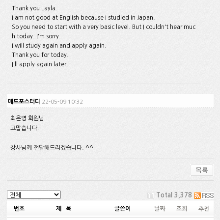
Thank you Layla.
I am not good at English because I studied in Japan.
So you need to start with a very basic level. But I couldn't hear muc
h today. I'm sorry.
I will study again and apply again.
Thank you for today.
I'll apply again later.
매드포스터디
22-05-09 10:32
최은영 회원님
고맙습니다.
강사님께 전달해드리겠습니다. ^^
Total 3,378
번호
제 목
글쓴이
날짜
조회
추천