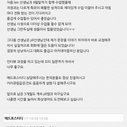
처음 len 선생님과 9월말까지 함께 수업했을때
걱정과는 다르게 특유의 쾌활한 성격으로 재미있게 수업 이끌어 주시고 아침
마다 전화 받는 것이 기다려지고
즐겁게 수업할수 있어서 좋았습니다.
선생님 사정으로 더이상 수업을 할수 없게 되어
선생님 그만두실때 정들어서 힘들었었습니다ㅜㅜ
그다음 선생님은 jill선생님인데 제가 문장을 이야기 하자마자 바로 교정해주
셔서 실질적으로 회화에 많은 도움이 되었습니다!
굉장히 상냥하시고 대화도 즐겁고 아카데미컬하신 분입니다.
인터뷰 과정을 하고 있는데 꼬리 질문까지 하셔서
너무 좋구요.
매드포스터디 상담해주시는 한국분들도 항상 친절하시고
커리큐럼같은것도 꼼꼼하게 설명 다 잘해주시구요
앞으로 남은 3개월도 계속 jill쌤과 하구싶구요
나중엔 시간을 늘려서 화상영어도 도전해보고 싶습니다.
매드포스터디
17-10-26 18:00