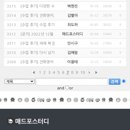
3315
[
수업 후기
]
다양한 수업방식!…
백현진
01-18
20239
0
(1)
3314
[
수업 후기
]
전화영어, 화상영어 추천…
김별아
01-12
20278
0
(1)
3313
[
수업 후기
]
수업 후기…
최도하
01-05
30532
0
(1)
3312
[
공지
]
2022년 12월 수강후기 당첨자 안…
매드포스터디
01-04
14443
0
3311
[
수업 후기
]
새해 복 많이 받으세요!…
안시구
01-02
17663
0
(1)
3310
[
수업 후기
]
다시 남기는 수업 후기…
김혜원
12-28
16563
0
(1)
3309
[
수업 후기
]
전화영어 추천…
이용태
12-23
19026
0
(1)
1
2
3
4
5
6
8
9
10
7
and
or