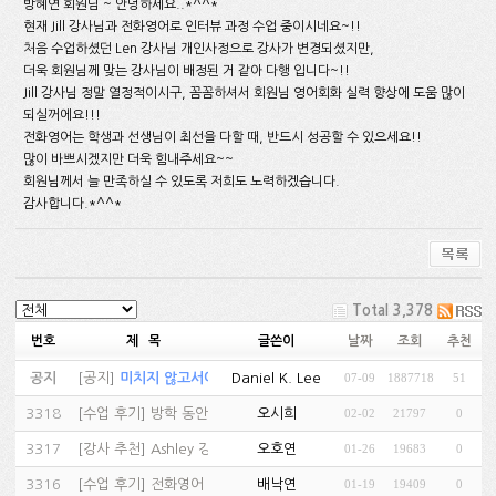
방혜연 회원님 ~ 안녕하세요..*^^*
현재 Jill 강사님과 전화영어로 인터뷰 과정 수업 중이시네요~!!
처음 수업하셨던 Len 강사님 개인사정으로 강사가 변경되셨지만,
더욱 회원님께 맞는 강사님이 배정된 거 같아 다행 입니다~!!
Jill 강사님 정말 열정적이시구, 꼼꼼하셔서 회원님 영어회화 실력 향상에 도움 많이
되실꺼에요!!!
전화영어는 학생과 선생님이 최선을 다할 때, 반드시 성공할 수 있으세요!!
많이 바쁘시겠지만 더욱 힘내주세요~~
회원님께서 늘 만족하실 수 있도록 저희도 노력하겠습니다.
감사합니다.*^^*
Total 3,378
번호
제 목
글쓴이
날짜
조회
추천
공지
[
공지
]
미치지 않고서야...…
Daniel K. Lee
07-09
1887718
51
(81)
3318
[
수업 후기
]
방학 동안 경험해보고 결정했어요…
오시희
02-02
21797
0
(1)
3317
[
강사 추천
]
Ashley 강사 추천…
오호연
01-26
19683
0
(1)
3316
[
수업 후기
]
전화영어 수업 잘 하고 있습니다.…
배낙연
01-19
19409
0
(1)