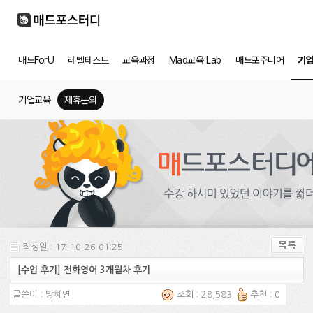
매드ForU
레벨테스트
교육과정
Mad교육 Lab
매드포주니어
기
기업교육
제휴문의
작성일 : 17-10-26 01:25
[수업 후기] 전화영어 3개월차 후기
글쓴이 :
방혜연
조회 : 28,583
추천 : 0