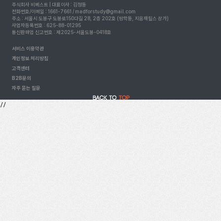
주식회사 비베스트 | 대표이사 : 김정동
전화번호/이메일 : 1661-7661 / madforstudy@gmail.com
주소 : 서울시 도봉구 도봉로150다길 28, 2층 202호 (방학동, 지음재힐스 상가)
사업자등록번호 : 625-88-01295
통신판매업 신고번호 : 제2025-서울도봉-0418호
서비스 이용약관
개인정보 처리방침
고객센터
B2B문의
자주 묻는 질문
//