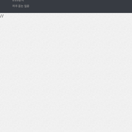
B2B문의
자주 묻는 질문
//