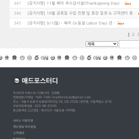
347
[
공지사항
]
11월 북미 추수감사절(Thanksgiving Day)…
346
[
공지사항
]
10월 공휴일 수업 진행 및 휴강 일정 & 고객센터 휴…
345
[
공지사항
]
9/1(월) - 북미 (노동절 Labor Day) 관…
2
1
주식회사 비베스트 | 대표이사 : 김정동
전화번호/이메일 : 1661-7661 / madforstudy@gmail.com
주소 : 서울시 도봉구 도봉로150다길 28, 2층 202호 (방학동, 지음재힐스 상가)
사업자등록번호 : 625-88-01295
통신판매업 신고번호 : 제2025-서울도봉-0418호
서비스 이용약관
개인정보 처리방침
고객센터