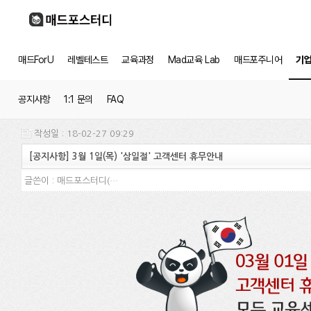
매드ForU
레벨테스트
교육과정
Mad교육 Lab
매드포주니어
기
공지사항
1:1 문의
FAQ
작성일 : 18-02-27 09:29
[공지사항] 3월 1일(목) '삼일절' 고객센터 휴무안내
글쓴이 :
매드포스터디(…