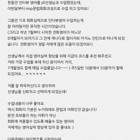
한동안 인터뷰 영어를 jill선생님과 수업했었는데,
이번달부터 rmp문법회화과정으로 수업 하고 있어요!
그동안 기초 회화실력으로 인터뷰영어 수업하는게
참 어려웠지만 유익한 시간이엇습니다.
(그리고 작년 7월부터 시작한 전화영어가 어느덧
8개월차가 되어가고 그 안에 캐나다로 컬리지와 카지노 인턴으로 떠나게 되었
습니다. 전화영어가 정말 저에게 많은 도움이 되었어요!)
선생님께서 직접 영어실력 향상을 위해 지금의 코스를 추천 해주셨고
저와 가장 수업을 오래 하신 분이어서 거의,
7개월정도 함께 매일 수업중입니다~~~:) 주5일반 10분에서 50분까지 할때
도있어요...ㅋㅋㅋㅋㅋㅋ
저를 잘 파악하신다고 생각하여
선생님을 신뢰하고 선택하게 되었는데!
수업내용이 너무 좋아요.
역시 회화의 기본은 누가뭐래도 문법과 어휘인것 같습니다!
완전 초보들이 하는 어휘가 아닌
회화에 적용할수 있도록 배울수 있눈 영어라
저에게는 영어실력 향상에 있어 참 좋네요 :)
다음주부터 아이엘츠를 시작하는데