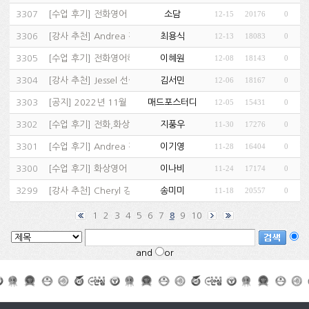
3307
[
수업 후기
]
전화영어 후기…
소담
12-15
20176
0
(1)
3306
[
강사 추천
]
Andrea 강사 추천…
최용식
12-13
18083
0
(1)
3305
[
수업 후기
]
전화영어하고 있어요.…
이혜원
12-08
18143
0
(1)
3304
[
강사 추천
]
Jessel 선생님 추천…
김서민
12-06
18167
0
(1)
3303
[
공지
]
2022년 11월 수강후기 당첨자 안…
매드포스터디
12-05
15431
0
3302
[
수업 후기
]
전화,화상영어 모두 추천…
지풍우
11-30
17276
0
(1)
3301
[
수업 후기
]
Andrea 강사님 좋네요…
이기영
11-28
16404
0
(1)
3300
[
수업 후기
]
화상영어 추천…
이나비
11-24
17174
0
(1)
3299
[
강사 추천
]
Cheryl 강사님 아니 친구예요~…
송미미
11-18
20557
0
(1)
1
2
3
4
5
6
7
9
10
8
and
or