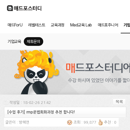
매드ForU
레벨테스트
교육과정
Mad교육 Lab
매드포주니어
기
기업교육
제휴문의
작성일 : 18-02-26 21:42
[수업 후기] rmp문법회화과정 추천 합니다!
글쓴이 :
방혜연
조회 : 99,877
추천 : 0