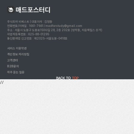
주식회사 비베스트 | 대표이사 : 김정동
전화번호/이메일 : 1661-7661 / madforstudy@gmail.com
주소 : 서울시 도봉구 도봉로150다길 28, 2층 202호 (방학동, 지음재힐스 상가)
사업자등록번호 : 625-88-01295
통신판매업 신고번호 : 제2025-서울도봉-0418호
서비스 이용약관
개인정보 처리방침
고객센터
B2B문의
자주 묻는 질문
//