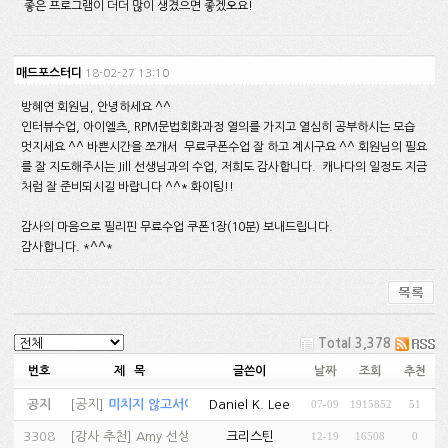
좋은 프로그램이 더더 많이 생겼으면 좋겠오요!
매드포스터디
18-02-27 13:10
방혜연 회원님, 안녕하세요 ^^
인터뷰수업, 아이엘츠, RPM문법회화과정 열의를 가지고 열심히 공부하시는 모습
멋지세요 ^^ 바쁜시간을 쪼개서 무료쿠폰수업 잘 하고 계시구요 ^^ 회원님의 필요
를 잘 지도해주시는 Jill 선생님과의 수업, 저희도 감사합니다. 캐나다의 일정도 지금
처럼 잘 준비되시길 바랍니다 ^^* 화이팅!!
감사의 마음으로 필리핀 무료수업 쿠폰1장(10분) 보내드립니다.
감사합니다. *^^*
Total 3,378
번호
제 목
글쓴이
날짜
조회
추천
공지
[
공지
]
미치지 않고서야...…
Daniel K. Lee
07-09
1915852
51
(81)
3308
[
강사 추천
]
Amy 선생님 추천…
크리스틴
12-19
16508
0
(1)