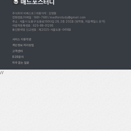
주식회사 비베스트 | 대표이사 : 김정동
전화번호/이메일 : 1661-7661 / madforstudy@gmail.com
주소 : 서울시 도봉구 도봉로150다길 28, 2층 202호 (방학동, 지음재힐스 상가)
사업자등록번호 : 625-88-01295
통신판매업 신고번호 : 제2025-서울도봉-0418호
서비스 이용약관
개인정보 처리방침
고객센터
B2B문의
자주 묻는 질문
//