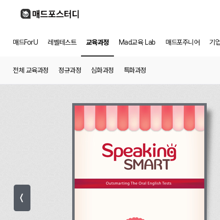
매드ForU
레벨테스트
교육과정
Mad교육 Lab
매드포주니어
기
전체 교육과정
정규과정
심화과정
특화과정