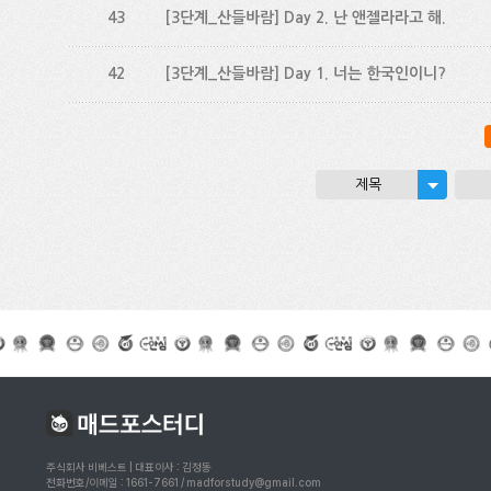
43
[3단계_산들바람] Day 2. 난 앤젤라라고 해.
42
[3단계_산들바람] Day 1. 너는 한국인이니?
제목
주식회사 비베스트 | 대표이사 : 김정동
전화번호/이메일 : 1661-7661 / madforstudy@gmail.com