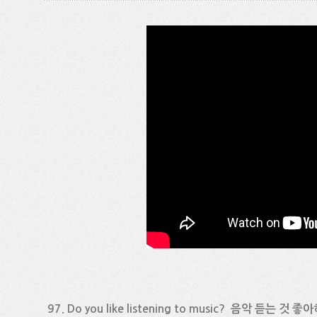
97. Do you like listening to music? 음악 듣는 것 