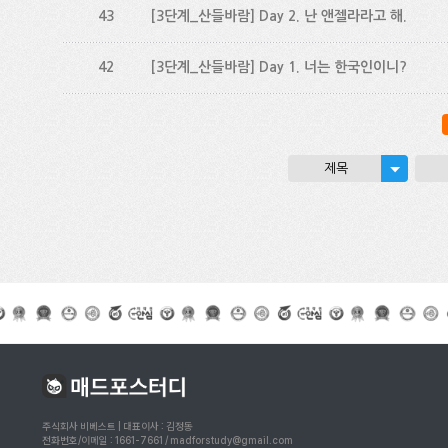
43
[3단계_산들바람] Day 2. 난 앤젤라라고 해.
42
[3단계_산들바람] Day 1. 너는 한국인이니?
제목
주식회사 비베스트 | 대표이사 : 김정동
전화번호/이메일 : 1661-7661 / madforstudy@gmail.com