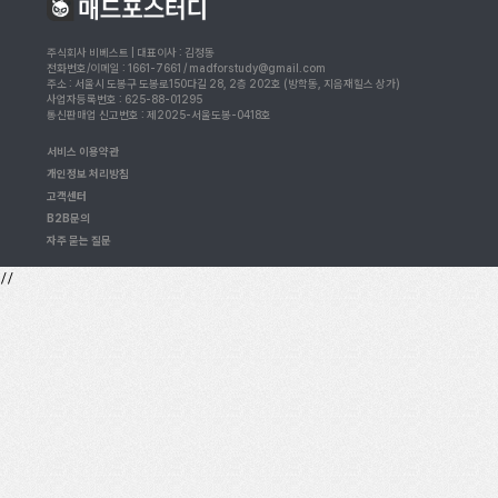
주식회사 비베스트 | 대표이사 : 김정동
전화번호/이메일 : 1661-7661 / madforstudy@gmail.com
주소 : 서울시 도봉구 도봉로150다길 28, 2층 202호 (방학동, 지음재힐스 상가)
사업자등록번호 : 625-88-01295
통신판매업 신고번호 : 제2025-서울도봉-0418호
서비스 이용약관
개인정보 처리방침
고객센터
B2B문의
자주 묻는 질문
//