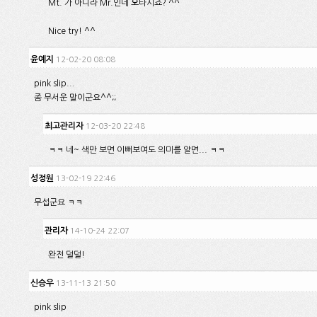
Mt. 가 아니라 Mr.인데 오타시죠? ^^
Nice try! ^^
윤예지
12-02-20 08:08
pink slip...
좀 무서운 말이군요^^;;
최고관리자
12-03-20 22:48
ㅋㅋ 네~ 색만 보면 이뻐보여도 의미를 알면... ㅋㅋ
성정원
13-02-19 22:46
무섭군요 ㅋㅋ
관리자
14-10-24 22:07
완전 덜덜!
신승우
13-11-13 21:50
pink slip