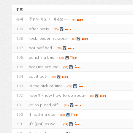
번호
공지
주변인이 되지 마세요~…
(78)
109
after-party…
(79)
108
rock, paper, scissors…
(46)
107
not half bad…
(38)
106
punching bag…
(30)
105
boss me around…
(32)
104
cut it out…
(29)
103
in the nick of time…
(22)
102
I don’t know how to go abou…
(18)
101
I’m so pissed off.…
(21)
100
if nothing else…
(18)
99
It’s (just) as well.…
(14)