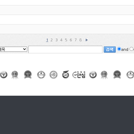
2
3
4
5
6
7
8
1
and