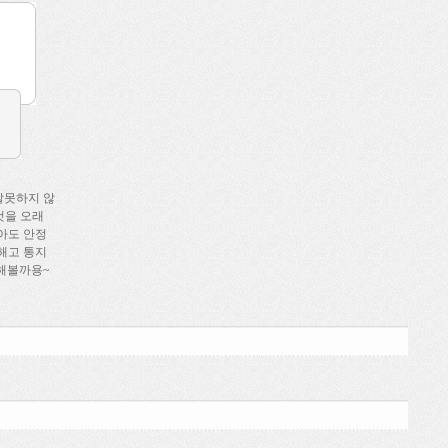
잘못하지 않
것을 오래
아도 안정
해고 통지
일해볼까용~