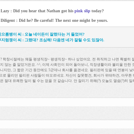
 Lazy : Did you hear that Nathan got his
pink slip
today?
Diligent : Did he? Be careful! The next one might be yours.
게으름뱅이 씨 : 오늘 네이든이 잘렸다는 거 들었어?
부지럼쟁이 씨 : 그랬대? 조심해! 다음엔 네가 잘릴 수도 있잖아.
? 학창시절에는 왜들 평생직장~ 평생직장~ 하나 싶었어요. 전 취직하고 나면 특별히 
리지 않는 줄 알았거든요. ^^; 이제 사회인이 되어 돌아보니, 직장생활이라 불리울 만한 
아니지만, 그 짧은 기간 동안에도 5군데나 회사를 옮겼네요. 필리핀에 있을 때 연봉이 낮
으로 몰리던 필리핀 사람들이 떠오르네요. 자신이 잘못했건, 회사가 위태하건, 아무튼 
은 절대 유쾌한 일이 될 수는 없을 것 같습니다. 안 잘리기 위해(?) 오늘도 열쉼(?)히 