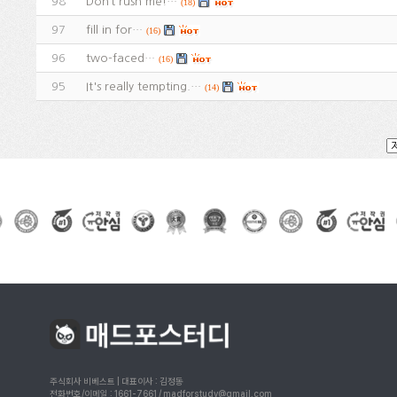
98
Don’t rush me!…
(18)
97
fill in for…
(16)
96
two-faced…
(16)
95
It's really tempting.…
(14)
주식회사 비베스트 | 대표이사 : 김정동
전화번호/이메일 : 1661-7661 / madforstudy@gmail.com