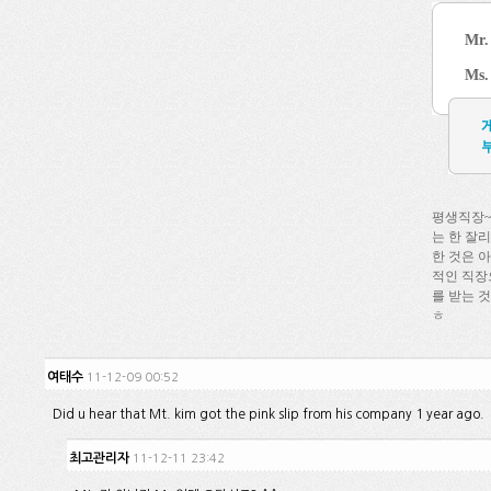
Mr.
Ms. 
평생직장~
는 한 잘
한 것은 
적인 직장
를 받는 것
ㅎ
여태수
11-12-09 00:52
Did u hear that Mt. kim got the pink slip from his company 1 year ago.
최고관리자
11-12-11 23:42