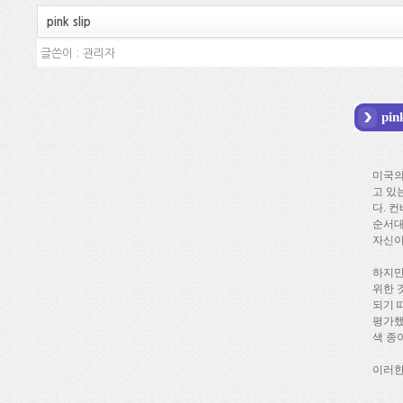
pink slip
글쓴이 :
관리자
pink
미국의
고 있
다. 
순서대
자신이
하지만
위한 
되기 
평가했
색 종
이러한