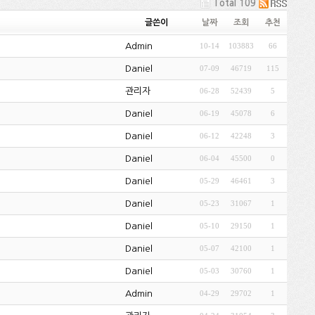
Total 109
글쓴이
날짜
조회
추천
Admin
10-14
103883
66
Daniel
07-09
46719
115
관리자
06-28
52439
5
Daniel
06-19
45078
6
Daniel
06-12
42248
3
Daniel
06-04
45500
0
Daniel
05-29
46461
3
Daniel
05-23
31067
1
Daniel
05-10
29150
1
Daniel
05-07
42100
1
Daniel
05-03
30760
1
Admin
04-29
29702
1