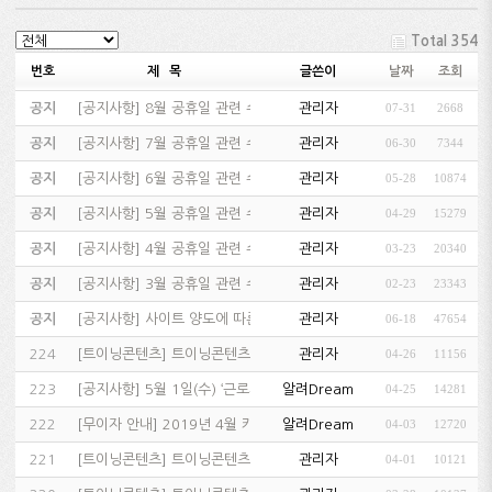
Total 354
번호
제 목
글쓴이
날짜
조회
공지
[
공지사항
]
8월 공휴일 관련 수업 및 고객센터 운영 안내…
관리자
07-31
2668
공지
[
공지사항
]
7월 공휴일 관련 수업 및 고객센터 운영 안내…
관리자
06-30
7344
공지
[
공지사항
]
6월 공휴일 관련 수업 및 고객센터 운영 안내…
관리자
05-28
10874
공지
[
공지사항
]
5월 공휴일 관련 수업 및 고객센터 운영 안내…
관리자
04-29
15279
공지
[
공지사항
]
4월 공휴일 관련 수업 운영 안내…
관리자
03-23
20340
공지
[
공지사항
]
3월 공휴일 관련 수업 및 고객센터 운영 안내…
관리자
02-23
23343
공지
[
공지사항
]
사이트 양도에 따른 회원정보 이전 고지…
관리자
06-18
47654
224
[
트이닝콘텐츠
]
트이닝콘텐츠 5차 업데이트…
관리자
04-26
11156
223
[
공지사항
]
5월 1일(수) ‘근로자의 날’ 5월 6일(월) &#…
알려Dream
04-25
14281
222
[
무이자 안내
]
2019년 4월 카드사 무이자 할부 행사 안내…
알려Dream
04-03
12720
221
[
트이닝콘텐츠
]
트이닝콘텐츠 4차 업데이트…
관리자
04-01
10121