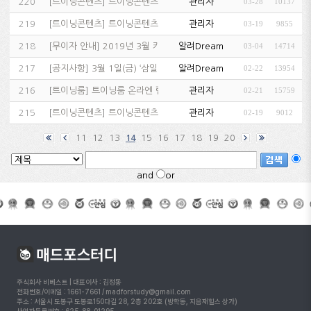
220
[
트이닝콘텐츠
]
트이닝콘텐츠 3차 업데이트…
관리자
03-28
10137
219
[
트이닝콘텐츠
]
트이닝콘텐츠 2차 업데이트!…
관리자
03-19
9855
218
[
무이자 안내
]
2019년 3월 카드사 무이자 할부 행사 안내…
알려Dream
03-04
14714
217
[
공지사항
]
3월 1일(금) ‘삼일절’ 수업 진행 & 고객센터 휴무…
알려Dream
02-22
13954
216
[
트이닝룸
]
트이닝룸 온라엔 랩실 론칭!…
관리자
02-21
15759
215
[
트이닝콘텐츠
]
트이닝콘텐츠 업데이트!…
관리자
02-19
9012
11
12
13
15
16
17
18
19
20
14
and
or
주식회사 비베스트 | 대표이사 : 김정동
전화번호/이메일 : 1661-7661 / madforstudy@gmail.com
주소 : 서울시 도봉구 도봉로150다길 28, 2층 202호 (방학동, 지음재힐스 상가)