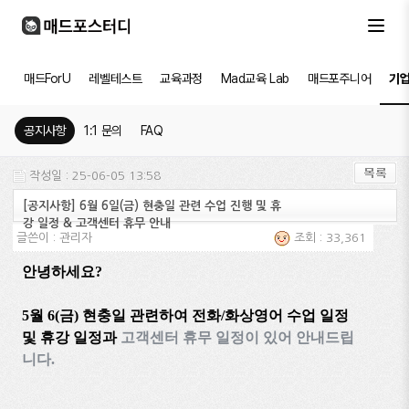
매드ForU
레벨테스트
교육과정
Mad교육 Lab
매드포주니어
기
공지사항
1:1 문의
FAQ
작성일 : 25-06-05 13:58
[공지사항] 6월 6일(금) 현충일 관련 수업 진행 및 휴
강 일정 & 고객센터 휴무 안내
글쓴이 :
관리자
조회 : 33,361
안녕하세요
?
5월 6(금) 현충일 관련하여 전화
/
화상영어
수업 일정
및 휴강 일정과
고객센터 휴무 일정이 있어
안내드립
니다
.