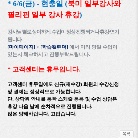
* 6/6(금) -
현충일
(
북미 일부강사와
필리핀 일부 강사 휴강
)
강사님 별로 상이하게
,
수업이 정상 진행되거나 휴강
/
연기
됩니다
.
[
마이페이지
]
>
[
학습캘린더
]
에서 미리 당일 수업이
있는지 체크하시고
진행부탁드립니다
.
*
고객센터는 휴무입니다.
고객센터
휴무일에도 신규
(
재수강
)
회원의 수강신청
및 결제는 정상적으로 가능합니다
.
단
,
상담원
안내를 통한
스케줄 등록 및
수업 상담은
휴강 다음 날에
순차적으로 진행됩니다
.
많은
양해바랍니다
.
고맙습니다.